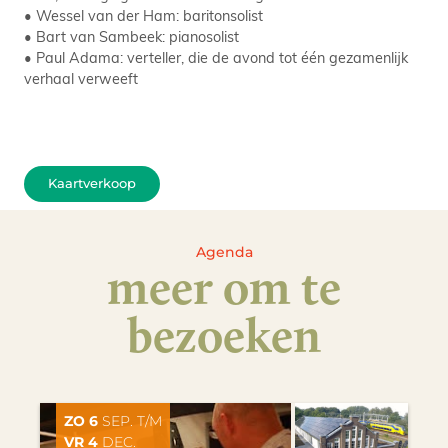
• Wessel van der Ham: baritonsolist
• Bart van Sambeek: pianosolist
• Paul Adama: verteller, die de avond tot één gezamenlijk
verhaal verweeft
Kaartverkoop
Agenda
meer om te
bezoeken
ZO 6
SEP. T/M
VR 4
DEC.