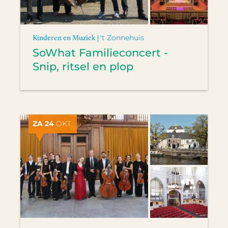
Kinderen en Muziek |
't Zonnehuis
SoWhat Familieconcert -
Snip, ritsel en plop
ZA 24
OKT.