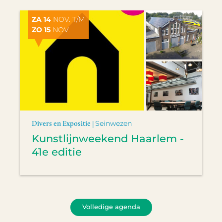
ZA 14
NOV. T/M
ZO 15
NOV.
Divers en Expositie |
Seinwezen
Kunstlijnweekend Haarlem -
41e editie
Volledige agenda