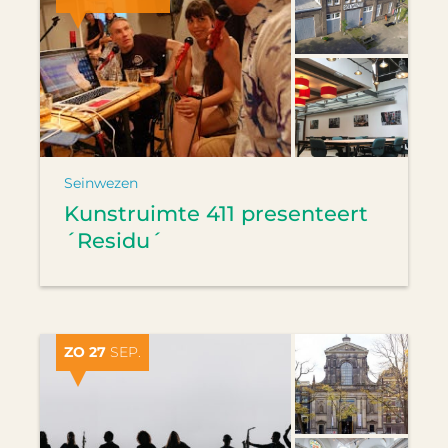
Seinwezen
Kunstruimte 411 presenteert
´Residu´
ZO 27
SEP.