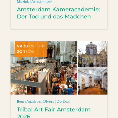
Muziek |
Amstelkerk
Amsterdam Kameracademie:
Der Tod und das Mädchen
VR 30
OKT. T/M
ZO 1
NOV.
Beurs/markt en Divers |
De Duif
Tribal Art Fair Amsterdam
2026