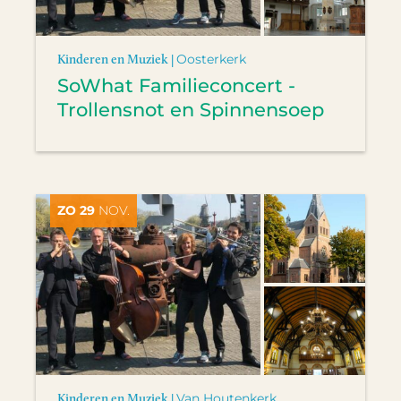
Kinderen en Muziek |
Oosterkerk
SoWhat Familieconcert -
Trollensnot en Spinnensoep
ZO 29
NOV.
Kinderen en Muziek |
Van Houtenkerk