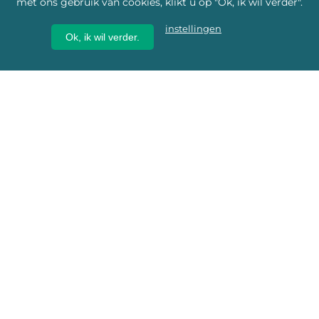
met ons gebruik van cookies, klikt u op "Ok, ik wil verder".
instellingen
Ok, ik wil verder.
Wij geven erfgoed een
toekomst