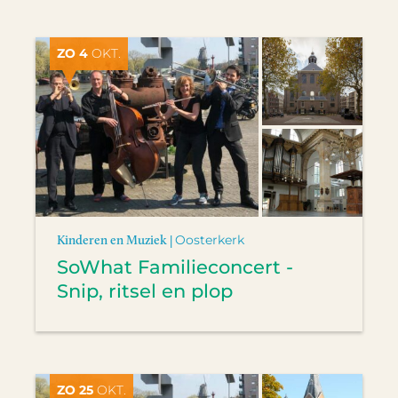
ZO 4
OKT.
Kinderen en Muziek |
Oosterkerk
SoWhat Familieconcert -
Snip, ritsel en plop
ZO 25
OKT.