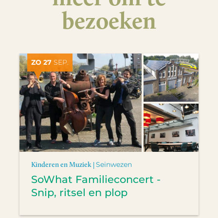
bezoeken
ZO 27
SEP.
Kinderen en Muziek |
Seinwezen
SoWhat Familieconcert -
Snip, ritsel en plop