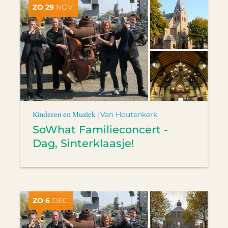
ZO 29
NOV.
Kinderen en Muziek |
Van Houtenkerk
SoWhat Familieconcert -
Dag, Sinterklaasje!
ZO 6
DEC.