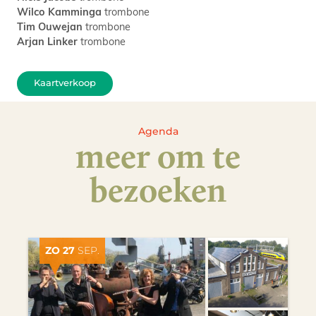
Wilco Kamminga
trombone
Tim Ouwejan
trombone
Arjan Linker
trombone
Kaartverkoop
Agenda
meer om te
bezoeken
ZO 27
SEP.