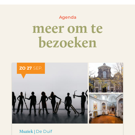
Agenda
meer om te
bezoeken
ZO 27
SEP.
Muziek |
De Duif