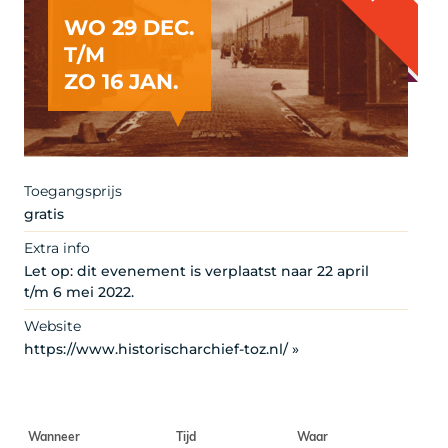
WO 29 DEC.
T/M
ZO 16 JAN.
Toegangsprijs
gratis
Extra info
Let op: dit evenement is verplaatst naar 22 april
t/m 6 mei 2022.
Website
https://www.historischarchief-toz.nl/ »
Wanneer
Tijd
Waar