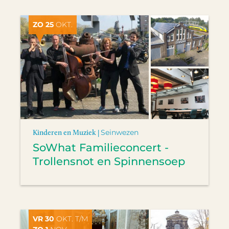
ZO 25
OKT.
Kinderen en Muziek |
Seinwezen
SoWhat Familieconcert -
Trollensnot en Spinnensoep
VR 30
OKT. T/M