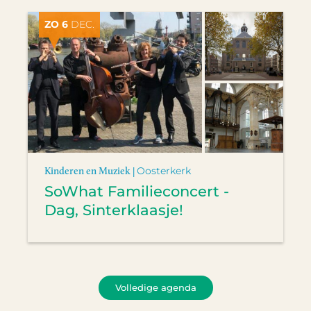
ZO 6
DEC.
Kinderen en Muziek |
Oosterkerk
SoWhat Familieconcert -
Dag, Sinterklaasje!
Volledige agenda