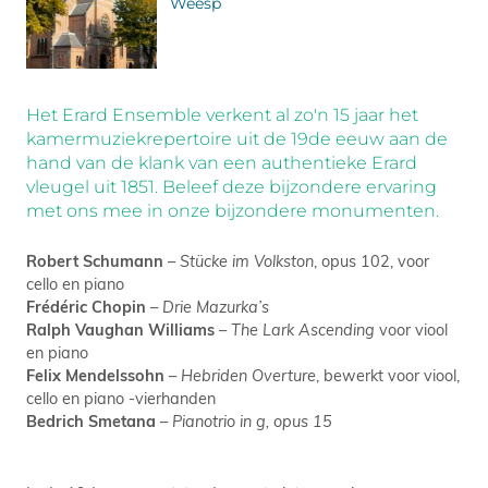
Weesp
Het Erard Ensemble verkent al zo'n 15 jaar het
kamermuziekrepertoire uit de 19de eeuw aan de
hand van de klank van een authentieke Erard
vleugel uit 1851. Beleef deze bijzondere ervaring
met ons mee in onze bijzondere monumenten.
Robert Schumann
–
Stücke im Volkston
, opus 102, voor
cello en piano
Frédéric Chopin
–
Drie Mazurka’s
Ralph Vaughan Williams
–
The Lark Ascending
voor viool
en piano
Felix Mendelssohn
–
Hebriden Overture
, bewerkt voor viool,
cello en piano -vierhanden
Bedrich Smetana
–
Pianotrio in g,
opus 15