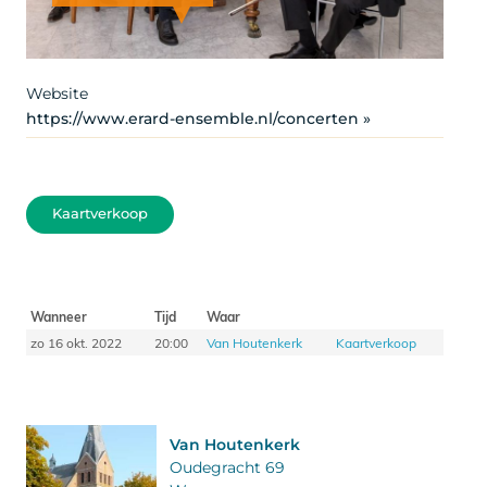
Copyright Bas Uterwijk 2018
Website
https://www.erard-ensemble.nl/concerten »
Kaartverkoop
Wanneer
Tijd
Waar
zo 16 okt. 2022
20:00
Van Houtenkerk
Kaartverkoop
Van Houtenkerk
Oudegracht 69