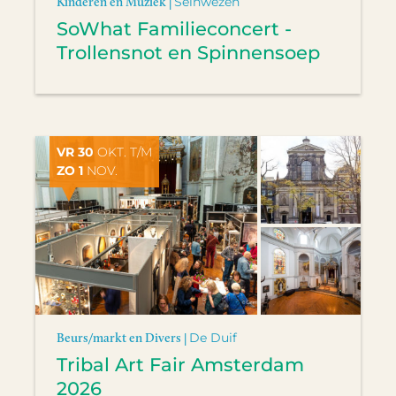
Kinderen en Muziek |
Seinwezen
SoWhat Familieconcert -
Trollensnot en Spinnensoep
VR 30
OKT. T/M
ZO 1
NOV.
Beurs/markt en Divers |
De Duif
Tribal Art Fair Amsterdam
2026