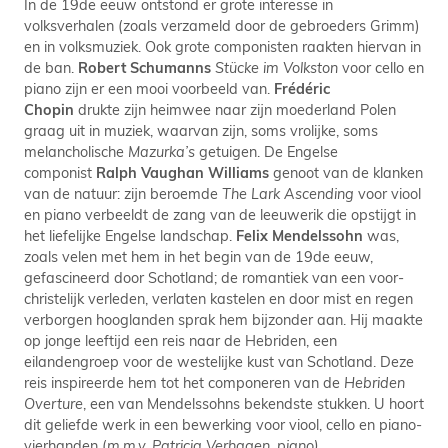
In de 19de eeuw ontstond er grote interesse in
volksverhalen (zoals verzameld door de gebroeders Grimm)
en in volksmuziek. Ook grote componisten raakten hiervan in
de ban.
Robert Schumanns
Stücke im Volkston
voor cello en
piano zijn er een mooi voorbeeld van.
Frédé
ric
Chopin
drukte zijn heimwee naar zijn moederland Polen
graag uit in muziek, waarvan zijn, soms vrolijke, soms
melancholische
Mazurka’s
getuigen. De Engelse
componist
Ralph Vaughan Williams
genoot van de klanken
van de natuur: zijn beroemde
The Lark Ascending
voor viool
en piano verbeeldt de zang van de leeuwerik die opstijgt in
het liefelijke Engelse landschap.
Felix Mendelssohn
was,
zoals velen met hem in het begin van de 19de eeuw,
gefascineerd door Schotland; de romantiek van een voor-
christelijk verleden, verlaten kastelen en door mist en regen
verborgen hooglanden sprak hem bijzonder aan. Hij maakte
op jonge leeftijd een reis naar de Hebriden, een
eilandengroep voor de westelijke kust van Schotland. Deze
reis inspireerde hem tot het componeren van de
Hebriden
Overture
, een van Mendelssohns bekendste stukken. U hoort
dit geliefde werk in een bewerking voor viool, cello en piano-
vierhanden (
m.m.v. Patricia Verhagen, piano)