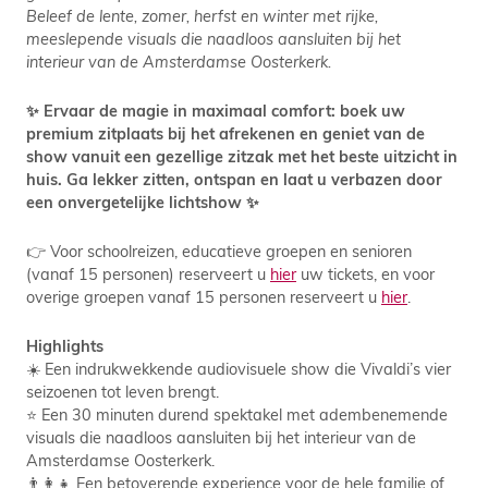
Beleef de lente, zomer, herfst en winter met rijke,
meeslepende visuals die naadloos aansluiten bij het
interieur van de Amsterdamse Oosterkerk.
✨ Ervaar de magie in maximaal comfort: boek uw
premium zitplaats bij het afrekenen en geniet van de
show vanuit een gezellige zitzak met het beste uitzicht in
huis. Ga lekker zitten, ontspan en laat u verbazen door
een onvergetelijke lichtshow ✨
👉 Voor schoolreizen, educatieve groepen en senioren
(vanaf 15 personen) reserveert u
hier
uw tickets, en voor
overige groepen vanaf 15 personen reserveert u
hier
.
Highlights
☀️ Een indrukwekkende audiovisuele show die Vivaldi’s vier
seizoenen tot leven brengt.
⭐ Een 30 minuten durend spektakel met adembenemende
visuals die naadloos aansluiten bij het interieur van de
Amsterdamse Oosterkerk.
👨‍👩‍👧 Een betoverende experience voor de hele familie of