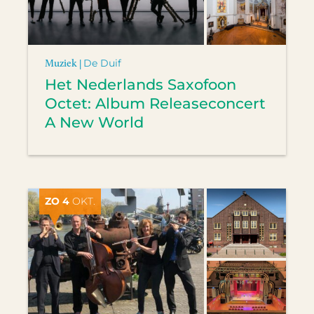
Muziek |
De Duif
Het Nederlands Saxofoon
Octet: Album Releaseconcert
A New World
ZO 4
OKT.