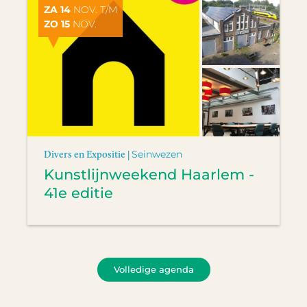
ZA 14
NOV. T/M
ZO 15
NOV.
Divers en Expositie |
Seinwezen
Kunstlijnweekend Haarlem -
41e editie
Volledige agenda