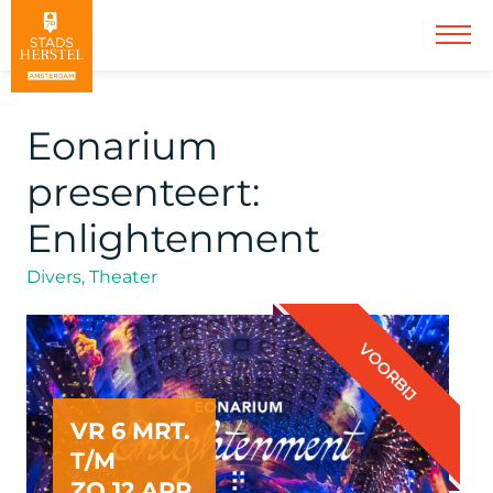
Eonarium
presenteert:
Enlightenment
Divers, Theater
VOORBIJ
VR 6 MRT.
T/M
ZO 12 APR.