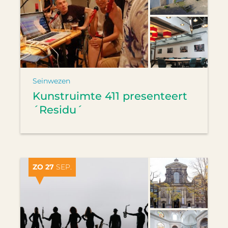
Seinwezen
Kunstruimte 411 presenteert
´Residu´
ZO 27
SEP.