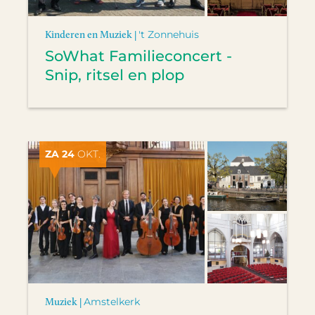
Kinderen en Muziek |
't Zonnehuis
SoWhat Familieconcert -
Snip, ritsel en plop
ZA 24
OKT.
Muziek |
Amstelkerk