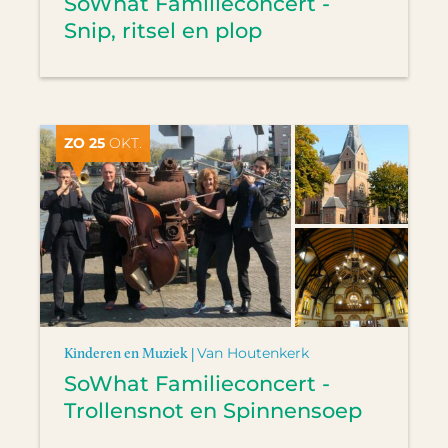
SoWhat Familieconcert -
Snip, ritsel en plop
ZO 25
OKT.
Kinderen en Muziek |
Van Houtenkerk
SoWhat Familieconcert -
Trollensnot en Spinnensoep