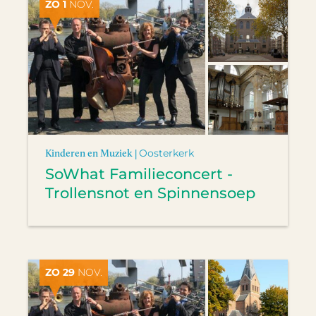
ZO 1
NOV.
Kinderen en Muziek |
Oosterkerk
SoWhat Familieconcert -
Trollensnot en Spinnensoep
ZO 29
NOV.