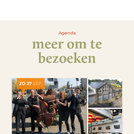
Agenda
meer om te
bezoeken
ZO 27
SEP.