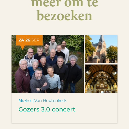
meer om te
bezoeken
ZA 26
SEP.
Muziek |
Van Houtenkerk
Gozers 3.0 concert