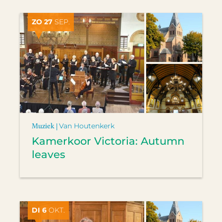
ZO 27
SEP.
Muziek |
Van Houtenkerk
Kamerkoor Victoria: Autumn
leaves
DI 6
OKT.