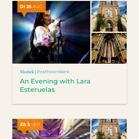
DI 25
AUG.
Muziek |
Posthoornkerk
An Evening with Lara
Esteruelas
ZA 5
SEP.