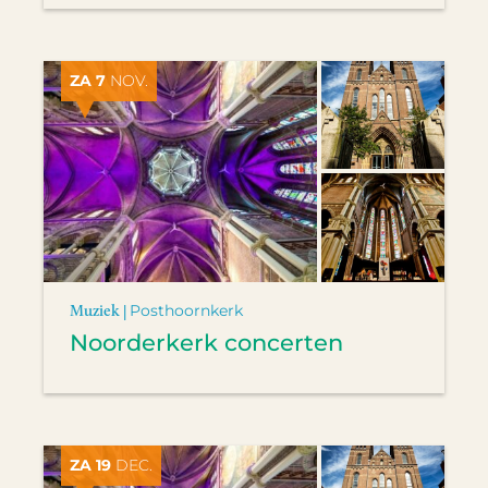
ZA 7
NOV.
Muziek |
Posthoornkerk
Noorderkerk concerten
ZA 19
DEC.