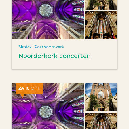
Muziek |
Posthoornkerk
Noorderkerk concerten
ZA 10
OKT.