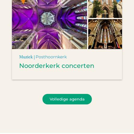
Muziek |
Posthoornkerk
Noorderkerk concerten
Volledige agenda