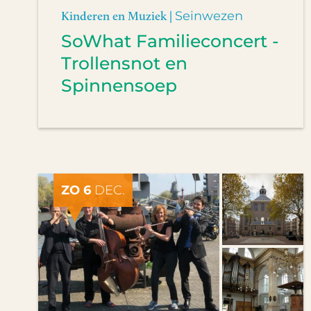
Kinderen en Muziek |
Seinwezen
SoWhat Familieconcert -
Trollensnot en
Spinnensoep
ZO 6
DEC.