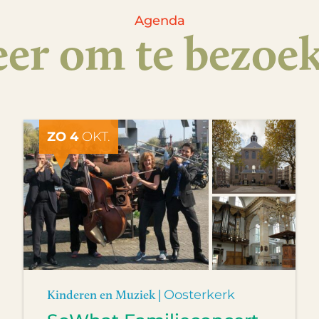
Agenda
er om te bezoe
ZO 4
OKT.
Kinderen en Muziek |
Oosterkerk