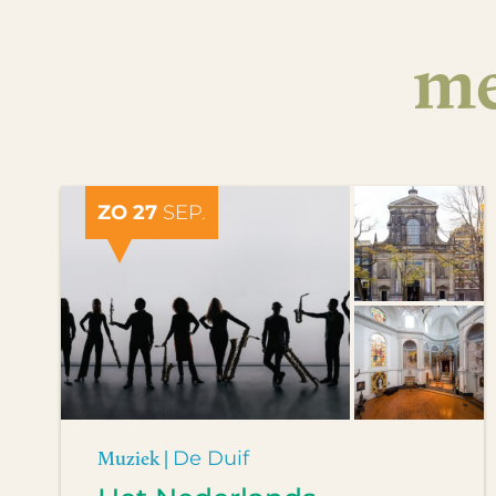
me
ZO 27
SEP.
Muziek |
De Duif