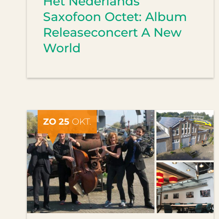
Het Nederlands
Saxofoon Octet: Album
Releaseconcert A New
World
ZO 25
OKT.