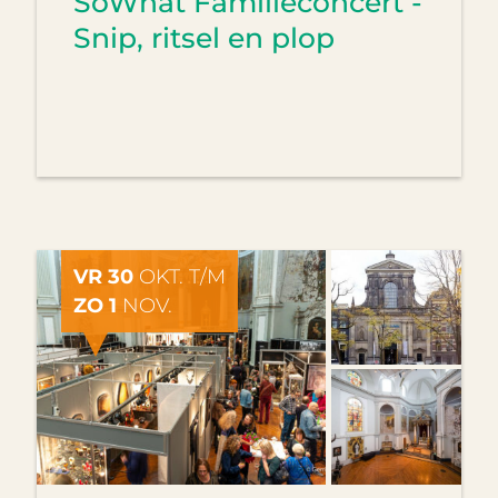
SoWhat Familieconcert -
Snip, ritsel en plop
VR 30
OKT. T/M
ZO 1
NOV.