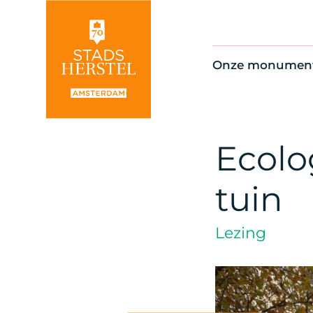
Onze monumen
Alle monument
Restauratienie
Op de kaart
Ecolo
Thema’s
tuin
Lezing