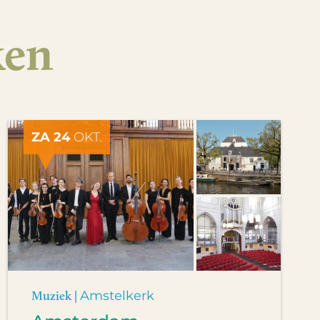
ken
ZA 24
OKT.
Muziek |
Amstelkerk