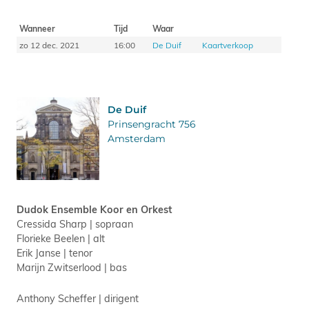
Wanneer
Tijd
Waar
zo 12 dec. 2021
16:00
De Duif
Kaartverkoop
De Duif
Prinsengracht 756
Amsterdam
Dudok Ensemble Koor en Orkest
Cressida Sharp | sopraan
Florieke Beelen | alt
Erik Janse | tenor
Marijn Zwitserlood | bas
Anthony Scheffer | dirigent