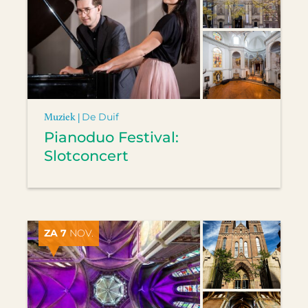
Muziek |
De Duif
Pianoduo Festival:
Slotconcert
ZA 7
NOV.