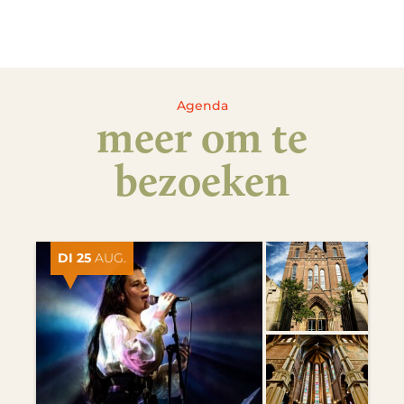
Agenda
meer om te
bezoeken
DI 25
AUG.