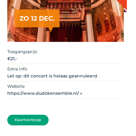
ZO 12 DEC.
Paasconcerten in De Duif en de Amstelkerk
Toegangsprijs
€21,-
Extra info
Let op: dit concert is helaas geannuleerd.
Website
https://www.dudokensemble.nl/ »
Kaartverkoop