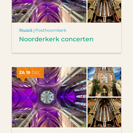
Muziek |
Posthoornkerk
Noorderkerk concerten
ZA 19
DEC.