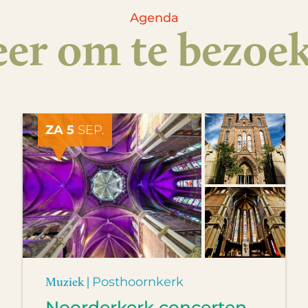
Agenda
er om te bezoe
ZA 5
SEP.
Muziek |
Posthoornkerk
Noorderkerk concerten