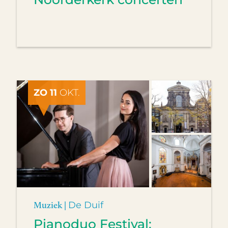
ZO 11
OKT.
Muziek |
De Duif
Pianoduo Festival: