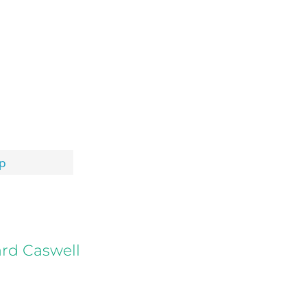
op
ard Caswell