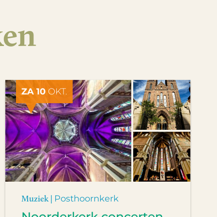
ken
ZA 10
OKT.
Muziek |
Posthoornkerk
Noorderkerk concerten