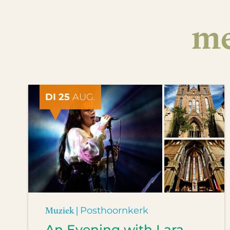
me
DI 25
AUG.
Muziek |
Posthoornkerk
An Evening with Lara