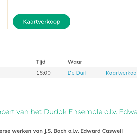
Kaartverkoop
Tijd
Waar
16:00
De Duif
Kaartverko
cert van het Dudok Ensemble o.l.v. Edw
rse werken van J.S. Bach o.l.v. Edward Caswell