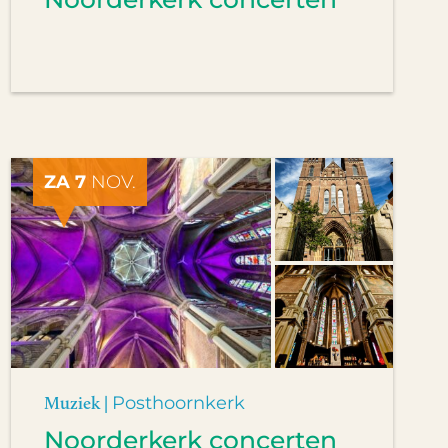
ZA 7
NOV.
Muziek |
Posthoornkerk
Noorderkerk concerten