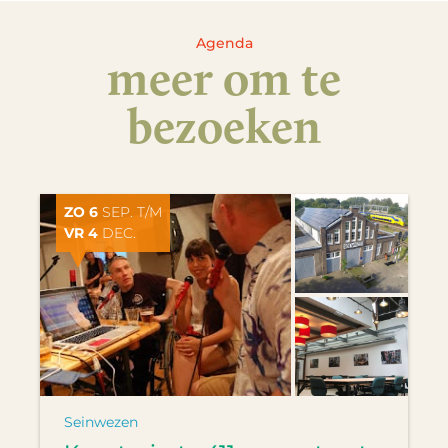
Agenda
meer om te
bezoeken
ZO 6
SEP. T/M
VR 4
DEC.
Seinwezen