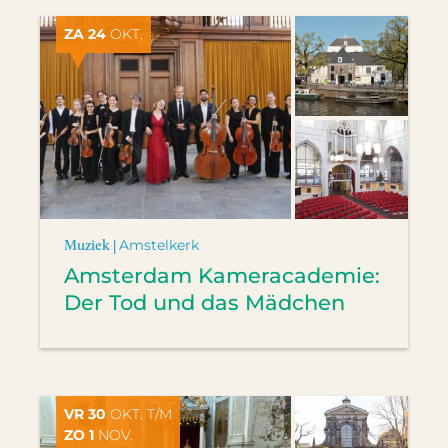
ZA 24
OKT.
Muziek |
Amstelkerk
Amsterdam Kameracademie:
Der Tod und das Mädchen
VR 30
OKT. T/M
ZO 1
NOV.