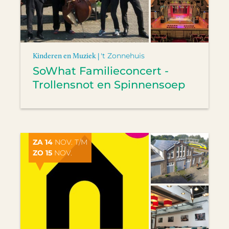
Kinderen en Muziek |
't Zonnehuis
SoWhat Familieconcert -
Trollensnot en Spinnensoep
ZA 14
NOV. T/M
ZO 15
NOV.