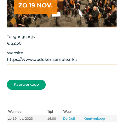
ZO 19 NOV.
Copyright egbertprins@gmail.com
Toegangsprijs
€ 22,50
Website
https://www.dudokensemble.nl/ »
Kaartverkoop
Wanneer
Tijd
Waar
zo 19 nov. 2023
16:00
De Duif
Kaartverkoop