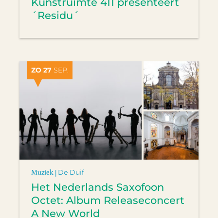
Kunstruimte 411 presenteert
´Residu´
ZO 27
SEP.
Muziek |
De Duif
Het Nederlands Saxofoon
Octet: Album Releaseconcert
A New World