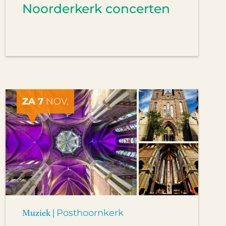
Noorderkerk concerten
ZA 7
NOV.
Muziek |
Posthoornkerk