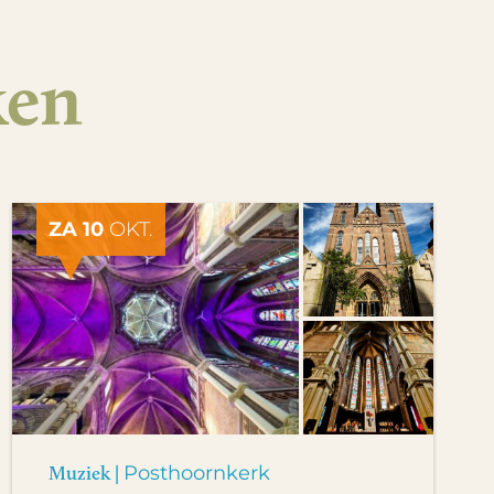
ken
ZA 10
OKT.
Muziek |
Posthoornkerk