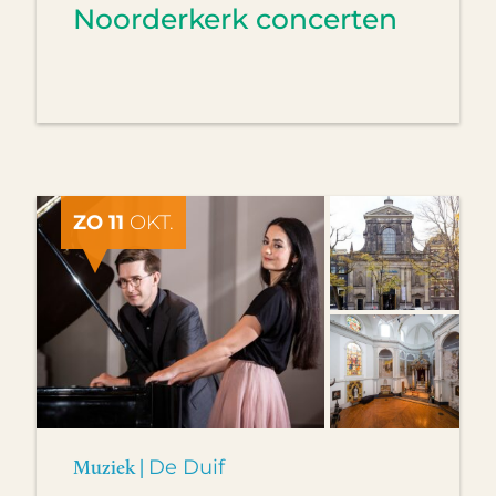
Noorderkerk concerten
ZO 11
OKT.
Muziek |
De Duif