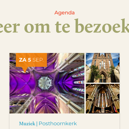
Agenda
er om te bezoe
ZA 5
SEP.
Muziek |
Posthoornkerk