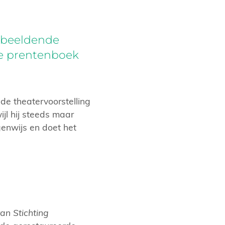
 beeldende
re prentenboek
ende theatervoorstelling
jl hij steeds maar
igenwijs en doet het
n Stichting