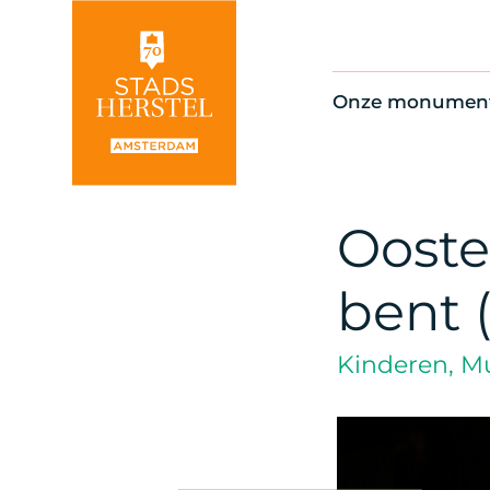
Onze monumen
Alle monument
Restauratienie
Op de kaart
Ooste
Thema’s
bent 
Kinderen, Mu