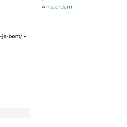
Amsterdam
-je-bent/ »
p