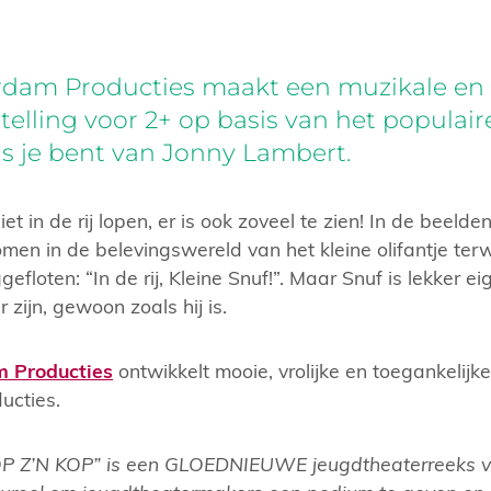
rdam Producties maakt een muzikale en
telling voor 2+ op basis van het populai
s je bent van Jonny Lambert.
et in de rij lopen, er is ook zoveel te zien! In de beeld
en in de belevingswereld van het kleine olifantje terwi
efloten: “In de rij, Kleine Snuf!”. Maar Snuf is lekker e
 zijn, gewoon zoals hij is.
m Producties
ontwikkelt mooie, vrolijke en toegankelijke
ucties.
Z’N KOP” is een GLOEDNIEUWE jeugdtheaterreeks va