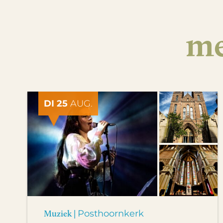
me
DI 25
AUG.
Muziek |
Posthoornkerk