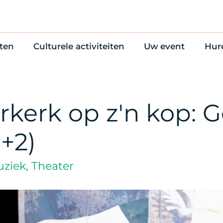
ten
Culturele activiteiten
Uw event
Hur
en
Cultuuragenda
Zelf iets organise
Won
uws
70 jaar activiteiten
Bijzondere Locati
Wac
Monumentenroutes
Congres en verga
Bed
rkerk op z'n kop: 
Voor Vrienden
Diner en receptie
Ond
Online activiteiten
Cultuur
(+2)
Trouwen
ziek, Theater