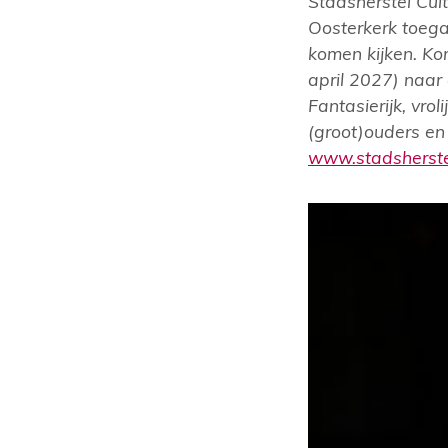
Stadsherstel Cul
Oosterkerk toegan
komen kijken. K
april 2027) naar
Fantasierijk, vro
(groot)ouders en
www.stadsherste