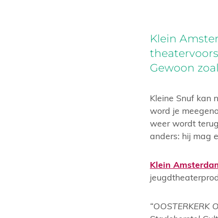
Klein Amste
theatervoors
Gewoon zoal
Kleine Snuf kan ni
word je meegenom
weer wordt terugg
anders: hij mag er
Klein Amsterda
jeugdtheaterprod
“OOSTERKERK OP 