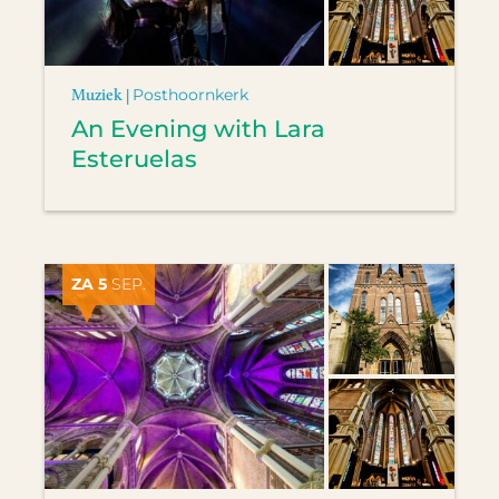
Muziek |
Posthoornkerk
An Evening with Lara
Esteruelas
ZA 5
SEP.