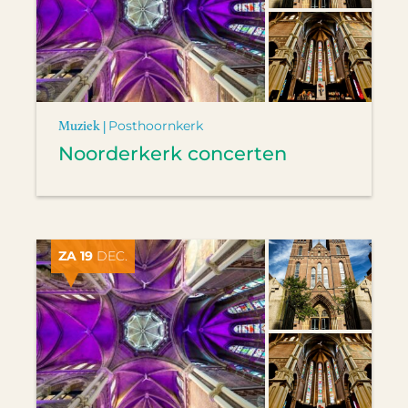
Muziek |
Posthoornkerk
Noorderkerk concerten
ZA 19
DEC.