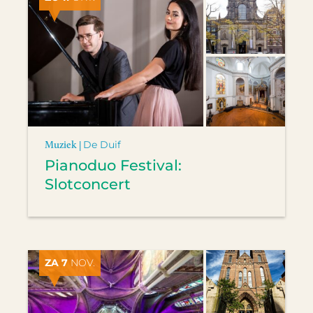
Muziek |
De Duif
Pianoduo Festival:
Slotconcert
ZA 7
NOV.