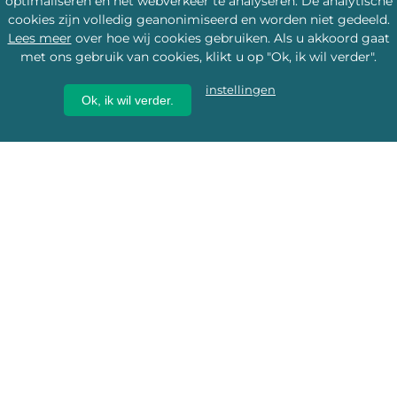
optimaliseren en het webverkeer te analyseren. De analytische
cookies zijn volledig geanonimiseerd en worden niet gedeeld.
Lees meer
over hoe wij cookies gebruiken. Als u akkoord gaat
met ons gebruik van cookies, klikt u op "Ok, ik wil verder".
instellingen
Ok, ik wil verder.
Wij geven erfgoed een
toekomst