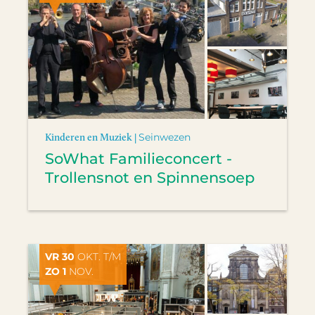
Kinderen en Muziek |
Seinwezen
SoWhat Familieconcert -
Trollensnot en Spinnensoep
VR 30
OKT. T/M
ZO 1
NOV.