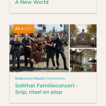
A New World
ZO 4
OKT.
Kinderen en Muziek |
Oosterkerk
SoWhat Familieconcert -
Snip, ritsel en plop