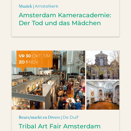
Muziek |
Amstelkerk
Amsterdam Kameracademie:
Der Tod und das Mädchen
VR 30
OKT. T/M
ZO 1
NOV.
Beurs/markt en Divers |
De Duif
Tribal Art Fair Amsterdam