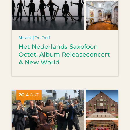
Muziek |
De Duif
Het Nederlands Saxofoon
Octet: Album Releaseconcert
A New World
ZO 4
OKT.