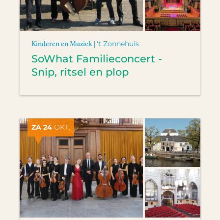
Kinderen en Muziek |
't Zonnehuis
SoWhat Familieconcert -
Snip, ritsel en plop
ZA 24
OKT.