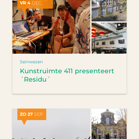
VR 4
DEC.
Seinwezen
Kunstruimte 411 presenteert
´Residu´
ZO 27
SEP.