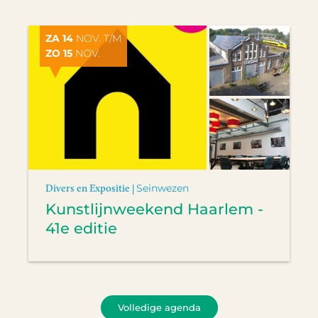
ZA 14
NOV. T/M
ZO 15
NOV.
Divers en Expositie |
Seinwezen
Kunstlijnweekend Haarlem -
41e editie
Volledige agenda