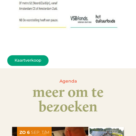
Kaartverkoop
Agenda
meer om te
bezoeken
ZO 6
SEP. T/M