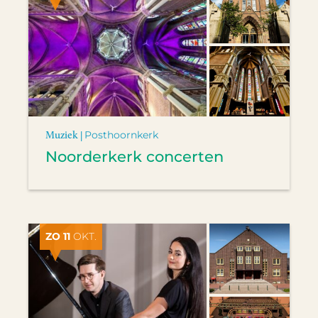
Muziek |
Posthoornkerk
Noorderkerk concerten
ZO 11
OKT.