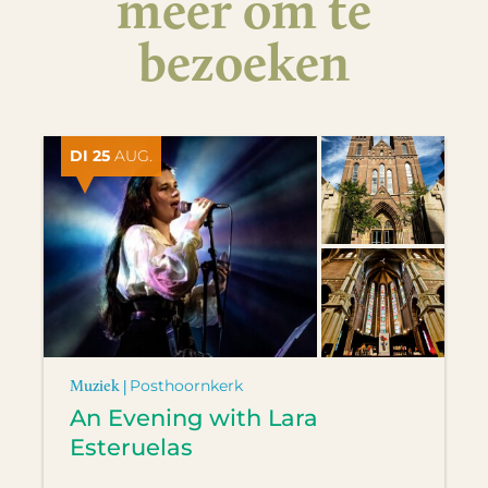
meer om te
bezoeken
DI 25
AUG.
Muziek |
Posthoornkerk
An Evening with Lara
Esteruelas