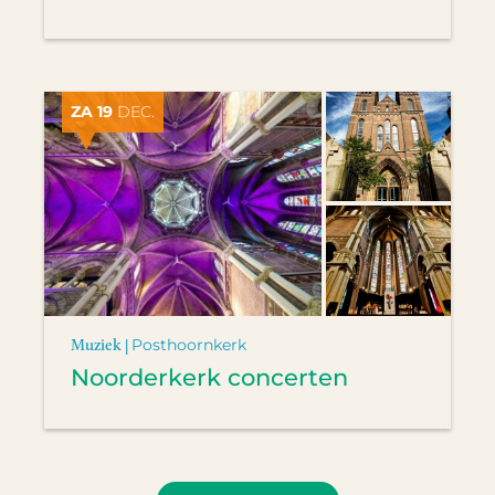
ZA 19
DEC.
Muziek |
Posthoornkerk
Noorderkerk concerten