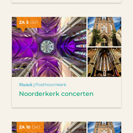
ZA 5
SEP.
Muziek |
Posthoornkerk
Noorderkerk concerten
ZA 10
OKT.