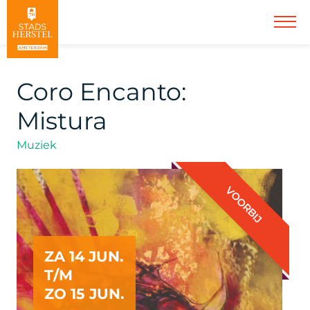
Coro Encanto:
Mistura
Muziek
VOORBIJ
ZA 14 JUN.
T/M
ZO 15 JUN.