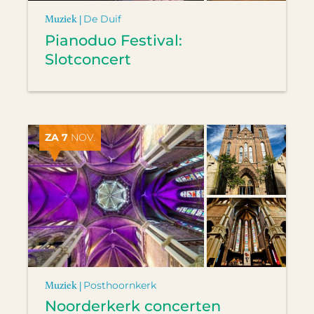
Muziek |
De Duif
Pianoduo Festival:
Slotconcert
ZA 7
NOV.
Muziek |
Posthoornkerk
Noorderkerk concerten