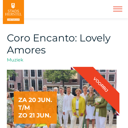
Coro Encanto: Lovely
Amores
Muziek
VOORBIJ
ZA 20 JUN.
T/M
ZO 21 JUN.