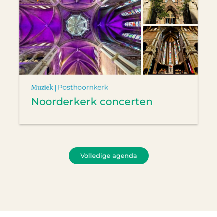
Muziek |
Posthoornkerk
Noorderkerk concerten
Volledige agenda