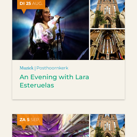
DI 25
AUG.
Muziek |
Posthoornkerk
An Evening with Lara
Esteruelas
ZA 5
SEP.