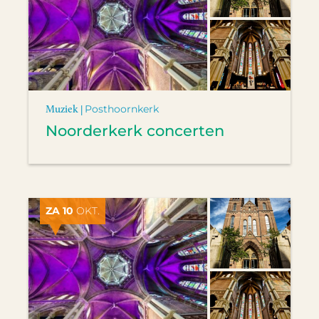
Muziek |
Posthoornkerk
Noorderkerk concerten
ZA 10
OKT.