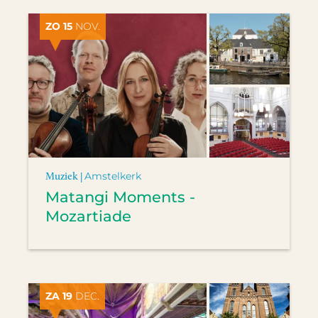
ZO 15
NOV.
Muziek |
Amstelkerk
Matangi Moments -
Mozartiade
ZA 19
DEC.