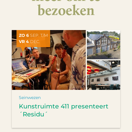
bezoeken
ZO 6
SEP. T/M
VR 4
DEC.
Seinwezen
Kunstruimte 411 presenteert
´Residu´