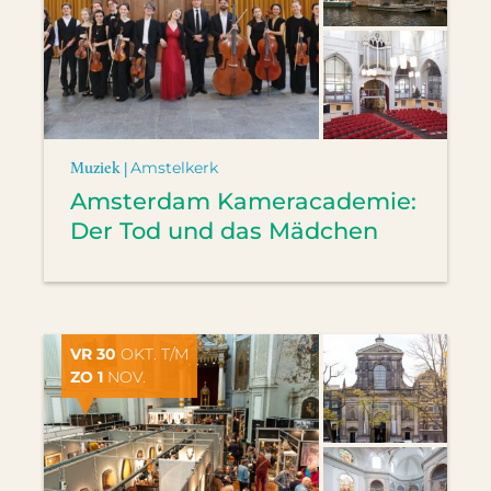
Muziek |
Amstelkerk
Amsterdam Kameracademie:
Der Tod und das Mädchen
VR 30
OKT. T/M
ZO 1
NOV.