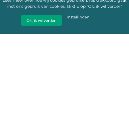
Lees meer
over hoe wij cookies gebruiken. Als u akkoord gaat
met ons gebruik van cookies, klikt u op "Ok, ik wil verder".
instellingen
Ok, ik wil verder.
Wij geven erfgoed een
toekomst