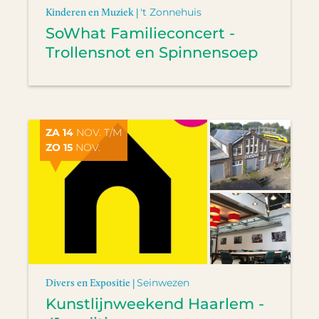
Kinderen en Muziek |
't Zonnehuis
SoWhat Familieconcert -
Trollensnot en Spinnensoep
ZA 14
NOV. T/M
ZO 15
NOV.
Divers en Expositie |
Seinwezen
Kunstlijnweekend Haarlem -