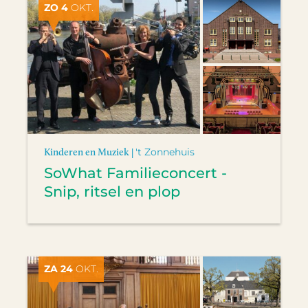
ZO 4
OKT.
Kinderen en Muziek |
't Zonnehuis
SoWhat Familieconcert -
Snip, ritsel en plop
ZA 24
OKT.