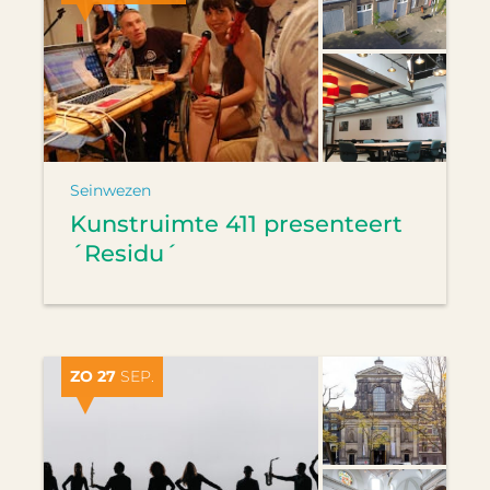
Seinwezen
Kunstruimte 411 presenteert
´Residu´
ZO 27
SEP.