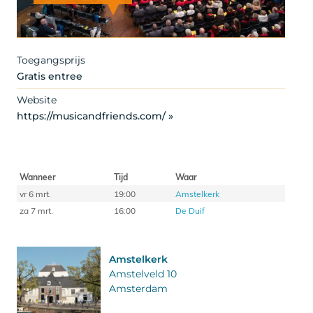
Artist
Toegangsprijs
Gratis entree
Website
https://musicandfriends.com/ »
Wanneer
Tijd
Waar
vr 6 mrt.
19:00
Amstelkerk
za 7 mrt.
16:00
De Duif
Amstelkerk
Amstelveld 10
Amsterdam