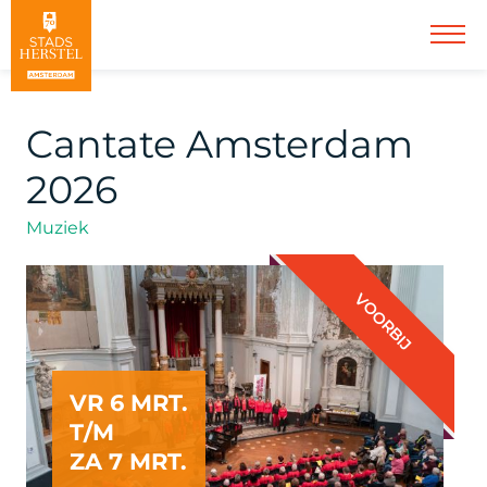
Cantate Amsterdam
2026
Muziek
VOORBIJ
VR 6 MRT.
T/M
ZA 7 MRT.