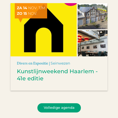
ZA 14
NOV. T/M
ZO 15
NOV.
Divers en Expositie |
Seinwezen
Kunstlijnweekend Haarlem -
41e editie
Volledige agenda