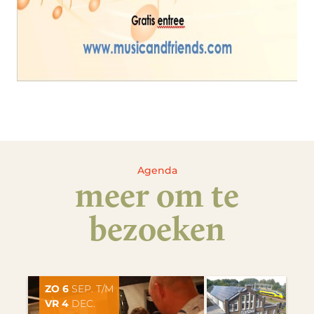
Agenda
meer om te
bezoeken
ZO 6
SEP. T/M
VR 4
DEC.