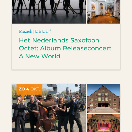
Muziek |
De Duif
Het Nederlands Saxofoon
Octet: Album Releaseconcert
A New World
ZO 4
OKT.