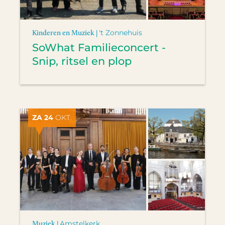
Kinderen en Muziek |
't Zonnehuis
SoWhat Familieconcert -
Snip, ritsel en plop
ZA 24
OKT.
Muziek |
Amstelkerk