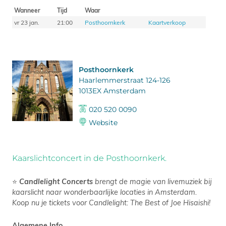
Wanneer
Tijd
Waar
vr 23 jan.
21:00
Posthoornkerk
Kaartverkoop
Posthoornkerk
Haarlemmerstraat 124-126
1013EX Amsterdam
020 520 0090
Website
Kaarslichtconcert in de Posthoornkerk.
⭐
Candlelight Concerts
brengt de magie van livemuziek bij
kaarslicht naar wonderbaarlijke locaties in Amsterdam.
Koop nu je tickets voor Candlelight: The Best of Joe Hisaishi!
Algemene Info