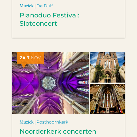
Muziek |
De Duif
Pianoduo Festival:
Slotconcert
ZA 7
NOV.
Muziek |
Posthoornkerk
Noorderkerk concerten