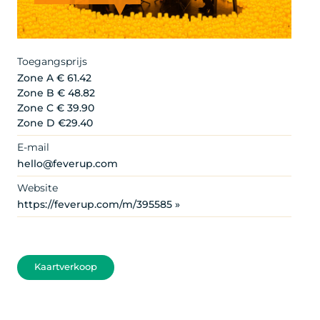
Copyright Fever Labs Inc.
Toegangsprijs
Zone A € 61.42
Zone B € 48.82
Zone C € 39.90
Zone D €29.40
E-mail
hello@feverup.com
Website
https://feverup.com/m/395585 »
Kaartverkoop