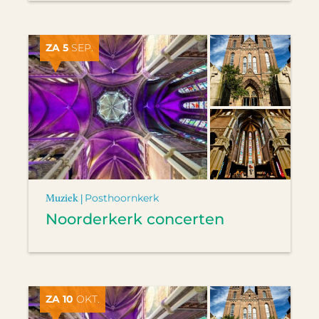
ZA 5
SEP.
Muziek |
Posthoornkerk
Noorderkerk concerten
ZA 10
OKT.