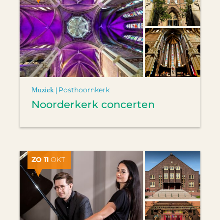
Muziek |
Posthoornkerk
Noorderkerk concerten
ZO 11
OKT.