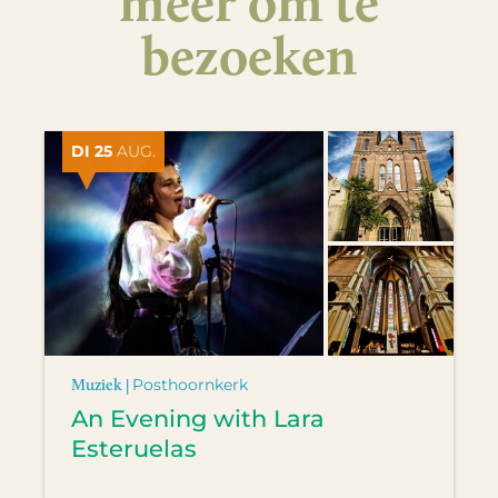
meer om te
bezoeken
DI 25
AUG.
Muziek |
Posthoornkerk
An Evening with Lara
Esteruelas