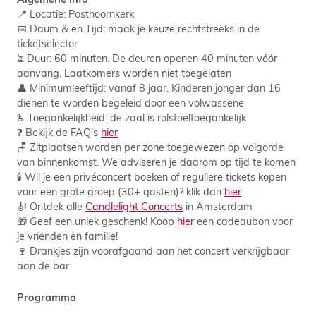
📍 Locatie: Posthoornkerk
📅 Daum & en Tijd: maak je keuze rechtstreeks in de
ticketselector
⏳ Duur: 60 minuten. De deuren openen 40 minuten vóór
aanvang. Laatkomers worden niet toegelaten
👤 Minimumleeftijd: vanaf 8 jaar. Kinderen jonger dan 16
dienen te worden begeleid door een volwassene
♿ Toegankelijkheid: de zaal is rolstoeltoegankelijk
❓ Bekijk de FAQ’s
hier
🪑 Zitplaatsen worden per zone toegewezen op volgorde
van binnenkomst. We adviseren je daarom op tijd te komen
🕯️ Wil je een privéconcert boeken of reguliere tickets kopen
voor een grote groep (30+ gasten)? klik dan
hier
🎻 Ontdek alle
Candlelight Concerts
in Amsterdam
🎁 Geef een uniek geschenk! Koop
hier
een cadeaubon voor
je vrienden en familie!
🍷 Drankjes zijn voorafgaand aan het concert verkrijgbaar
aan de bar
Programma