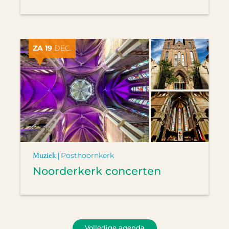
ZA 19
DEC.
Muziek |
Posthoornkerk
Noorderkerk concerten
Volledige agenda