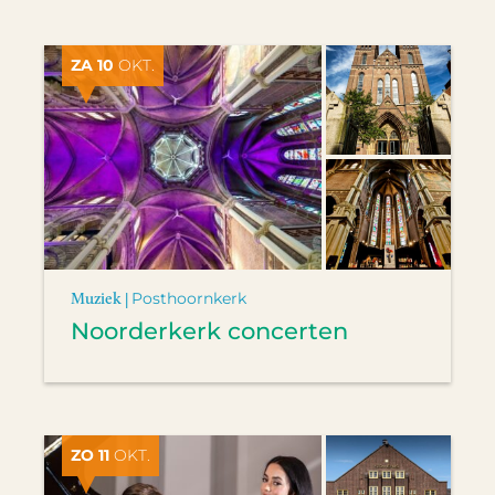
ZA 10
OKT.
Muziek |
Posthoornkerk
Noorderkerk concerten
ZO 11
OKT.