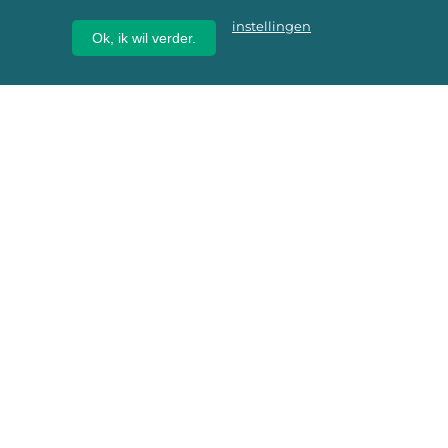
instellingen
Ok, ik wil verder.
Wij geven erfgoed een
toekomst