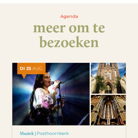
Agenda
meer om te
bezoeken
DI 25
AUG.
Muziek |
Posthoornkerk