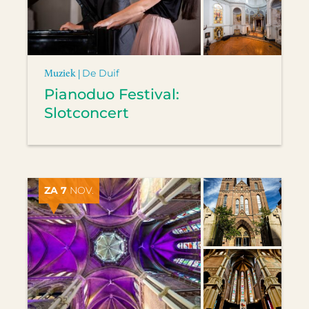
Muziek |
De Duif
Pianoduo Festival:
Slotconcert
ZA 7
NOV.