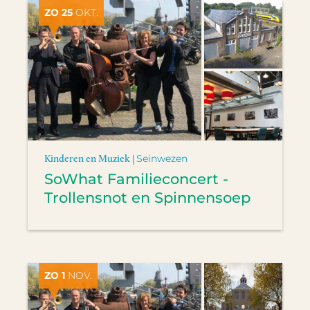
ZO 25
OKT.
Kinderen en Muziek |
Seinwezen
SoWhat Familieconcert -
Trollensnot en Spinnensoep
ZO 1
NOV.