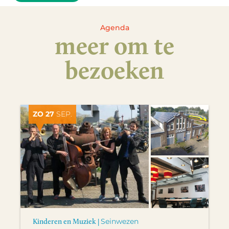
Agenda
meer om te
bezoeken
ZO 27
SEP.
Kinderen en Muziek |
Seinwezen