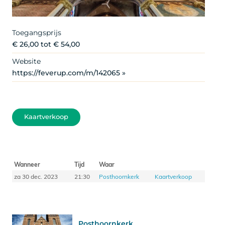
Toegangsprijs
€ 26,00 tot € 54,00
Website
https://feverup.com/m/142065 »
Kaartverkoop
Wanneer
Tijd
Waar
za 30 dec. 2023
21:30
Posthoornkerk
Kaartverkoop
Posthoornkerk