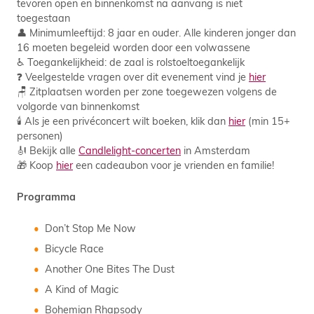
tevoren open en binnenkomst na aanvang is niet
toegestaan
👤 Minimumleeftijd: 8 jaar en ouder. Alle kinderen jonger dan
16 moeten begeleid worden door een volwassene
♿ Toegankelijkheid: de zaal is rolstoeltoegankelijk
❓ Veelgestelde vragen over dit evenement vind je
hier
🪑 Zitplaatsen worden per zone toegewezen volgens de
volgorde van binnenkomst
🕯️ Als je een privéconcert wilt boeken, klik dan
hier
(min 15+
personen)
🎻 Bekijk alle
Candlelight-concerten
in Amsterdam
🎁 Koop
hier
een cadeaubon voor je vrienden en familie!
Programma
Don’t Stop Me Now
Bicycle Race
Another One Bites The Dust
A Kind of Magic
Bohemian Rhapsody