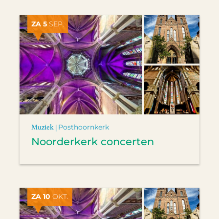
ZA 5
SEP.
Muziek |
Posthoornkerk
Noorderkerk concerten
ZA 10
OKT.