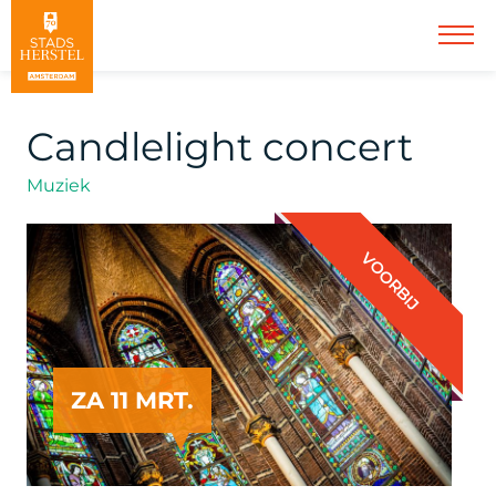
Candlelight concert
Muziek
VOORBIJ
ZA 11 MRT.