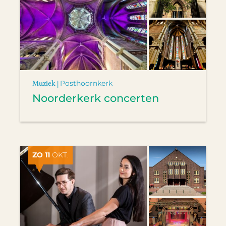
Muziek |
Posthoornkerk
Noorderkerk concerten
ZO 11
OKT.