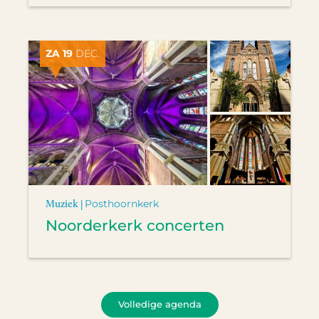
ZA 19
DEC.
Muziek |
Posthoornkerk
Noorderkerk concerten
Volledige agenda