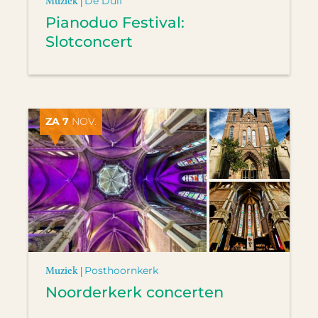
Muziek |
De Duif
Pianoduo Festival:
Slotconcert
ZA 7
NOV.
Muziek |
Posthoornkerk
Noorderkerk concerten