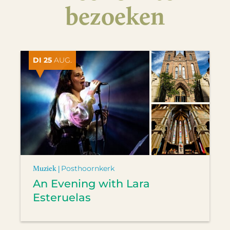
bezoeken
DI 25
AUG.
Muziek |
Posthoornkerk
An Evening with Lara
Esteruelas