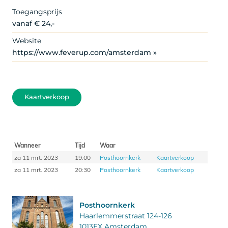
Toegangsprijs
vanaf € 24,-
Website
https://www.feverup.com/amsterdam »
Kaartverkoop
Wanneer
Tijd
Waar
za 11 mrt. 2023
19:00
Posthoornkerk
Kaartverkoop
za 11 mrt. 2023
20:30
Posthoornkerk
Kaartverkoop
Posthoornkerk
Haarlemmerstraat 124-126
1013EX Amsterdam