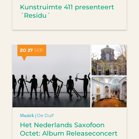
Kunstruimte 411 presenteert
´Residu´
ZO 27
SEP.
Muziek |
De Duif
Het Nederlands Saxofoon
Octet: Album Releaseconcert