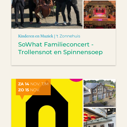
Kinderen en Muziek |
't Zonnehuis
SoWhat Familieconcert -
Trollensnot en Spinnensoep
ZA 14
NOV. T/M
ZO 15
NOV.