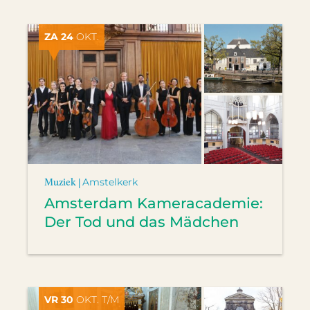
ZA 24
OKT.
Muziek |
Amstelkerk
Amsterdam Kameracademie:
Der Tod und das Mädchen
VR 30
OKT. T/M