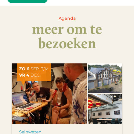
Agenda
meer om te
bezoeken
ZO 6
SEP. T/M
VR 4
DEC.
Seinwezen