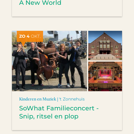
A New World
ZO 4
OKT.
Kinderen en Muziek |
't Zonnehuis
SoWhat Familieconcert -
Snip, ritsel en plop