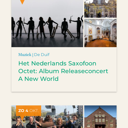
Muziek |
De Duif
Het Nederlands Saxofoon
Octet: Album Releaseconcert
A New World
ZO 4
OKT.