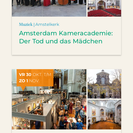
Muziek |
Amstelkerk
Amsterdam Kameracademie:
Der Tod und das Mädchen
VR 30
OKT. T/M
ZO 1
NOV.