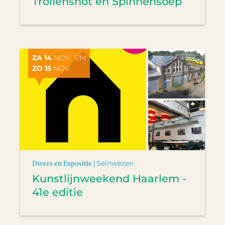
Trollensnot en Spinnensoep
ZA 14
NOV. T/M
ZO 15
NOV.
Divers en Expositie |
Seinwezen
Kunstlijnweekend Haarlem -
41e editie