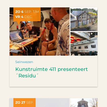
ZO 6
SEP. T/M
VR 4
DEC.
Seinwezen
Kunstruimte 411 presenteert
´Residu´
ZO 27
SEP.