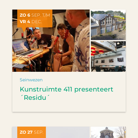
ZO 6
SEP. T/M
VR 4
DEC.
Seinwezen
Kunstruimte 411 presenteert
´Residu´
ZO 27
SEP.