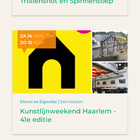
Trollensnot en Spinnensoep
ZA 14
NOV. T/M
ZO 15
NOV.
Divers en Expositie |
Seinwezen
Kunstlijnweekend Haarlem -
41e editie