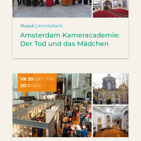
Muziek |
Amstelkerk
Amsterdam Kameracademie:
Der Tod und das Mädchen
VR 30
OKT. T/M
ZO 1
NOV.