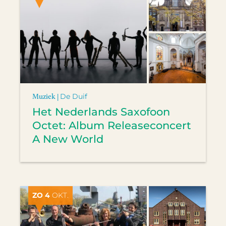
Muziek |
De Duif
Het Nederlands Saxofoon
Octet: Album Releaseconcert
A New World
ZO 4
OKT.