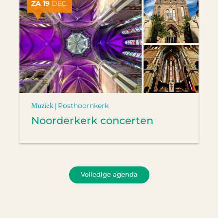
ZA 19
DEC.
Muziek |
Posthoornkerk
Noorderkerk concerten
Volledige agenda