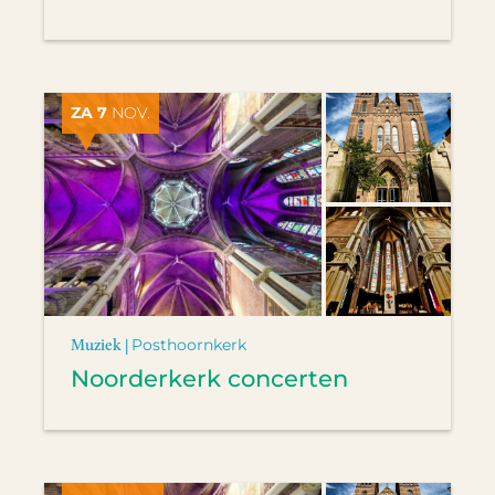
ZA 7
NOV.
Muziek |
Posthoornkerk
Noorderkerk concerten