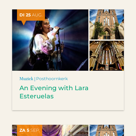
DI 25
AUG.
Muziek |
Posthoornkerk
An Evening with Lara
Esteruelas
ZA 5
SEP.