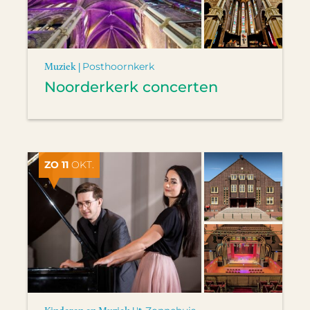
Muziek |
Posthoornkerk
Noorderkerk concerten
ZO 11
OKT.