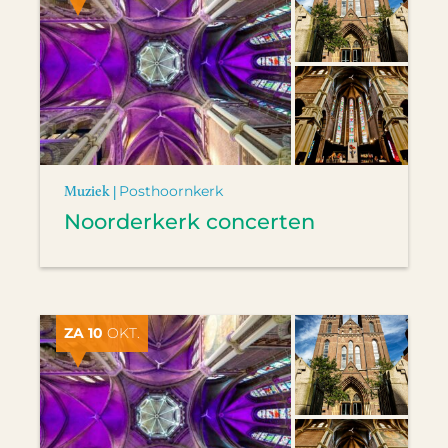
Muziek |
Posthoornkerk
Noorderkerk concerten
ZA 10
OKT.