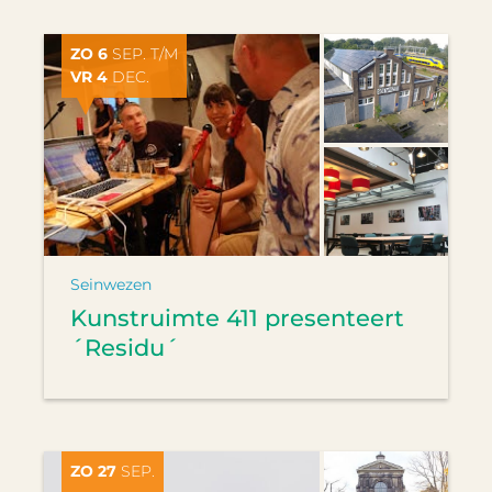
ZO 6
SEP. T/M
VR 4
DEC.
Seinwezen
Kunstruimte 411 presenteert
´Residu´
ZO 27
SEP.