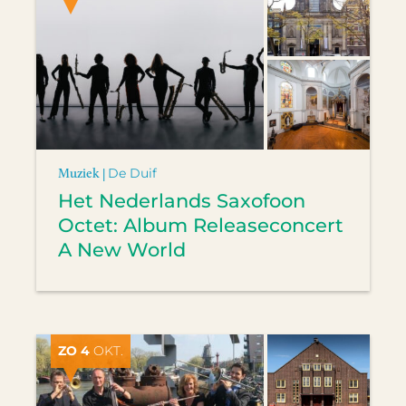
Muziek |
De Duif
Het Nederlands Saxofoon
Octet: Album Releaseconcert
A New World
ZO 4
OKT.