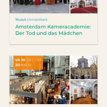
Muziek |
Amstelkerk
Amsterdam Kameracademie:
Der Tod und das Mädchen
VR 30
OKT. T/M
ZO 1
NOV.