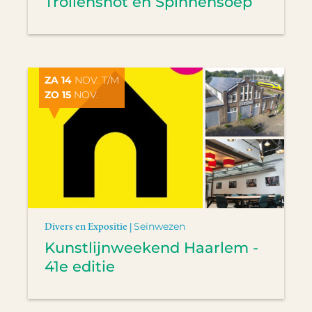
Trollensnot en Spinnensoep
ZA 14
NOV. T/M
ZO 15
NOV.
Divers en Expositie |
Seinwezen
Kunstlijnweekend Haarlem -
41e editie