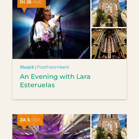
DI 25
AUG.
Muziek |
Posthoornkerk
An Evening with Lara
Esteruelas
ZA 5
SEP.