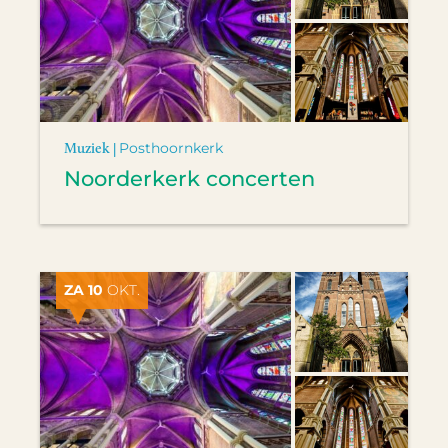
Muziek |
Posthoornkerk
Noorderkerk concerten
ZA 10
OKT.