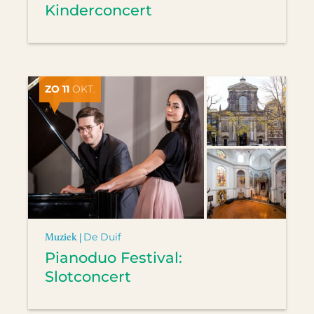
Kinderconcert
ZO 11
OKT.
Muziek |
De Duif
Pianoduo Festival:
Slotconcert