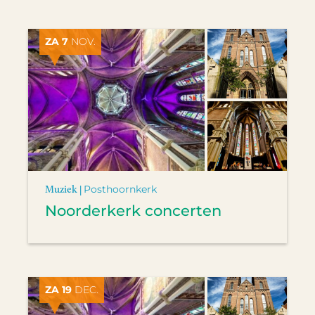
ZA 7
NOV.
Muziek |
Posthoornkerk
Noorderkerk concerten
ZA 19
DEC.