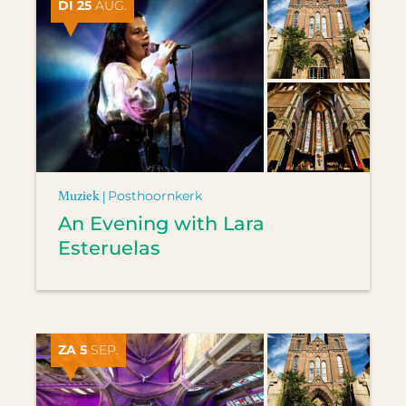
DI 25
AUG.
Muziek |
Posthoornkerk
An Evening with Lara
Esteruelas
ZA 5
SEP.