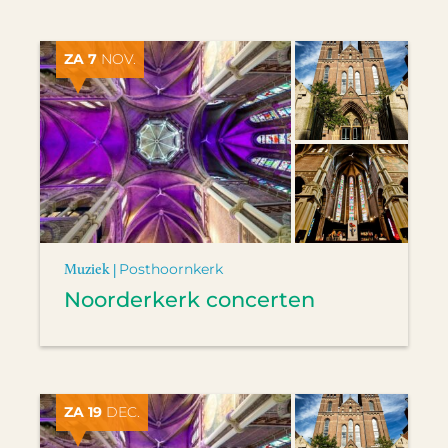
ZA 7
NOV.
Muziek |
Posthoornkerk
Noorderkerk concerten
ZA 19
DEC.