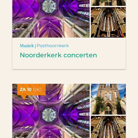
Muziek |
Posthoornkerk
Noorderkerk concerten
ZA 10
OKT.