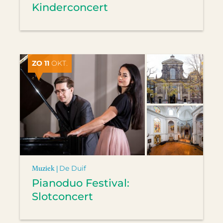
Kinderconcert
ZO 11
OKT.
Muziek |
De Duif
Pianoduo Festival:
Slotconcert