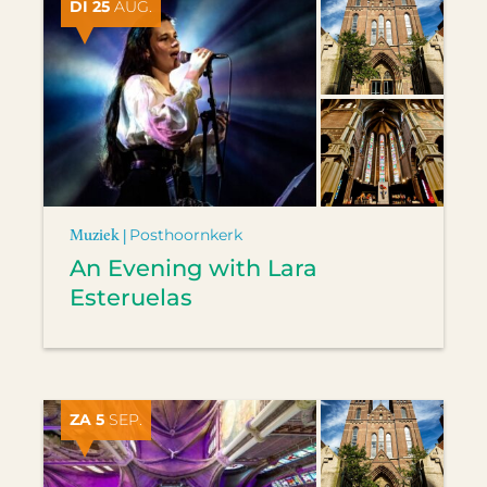
DI 25
AUG.
Muziek |
Posthoornkerk
An Evening with Lara
Esteruelas
ZA 5
SEP.