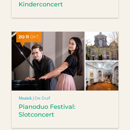
Kinderconcert
ZO 11
OKT.
Muziek |
De Duif
Pianoduo Festival:
Slotconcert