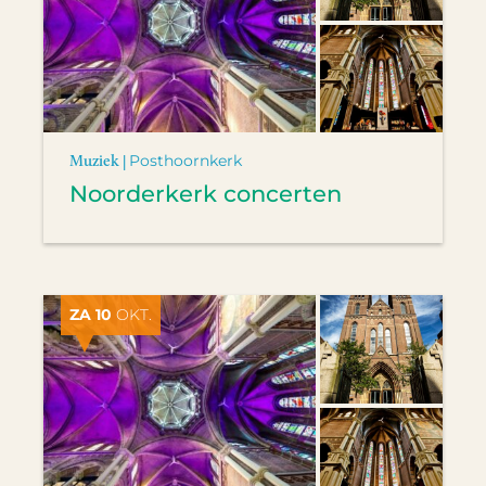
Muziek |
Posthoornkerk
Noorderkerk concerten
ZA 10
OKT.