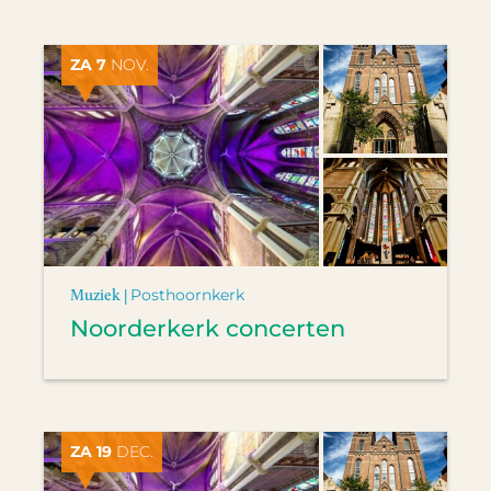
ZA 7
NOV.
Muziek |
Posthoornkerk
Noorderkerk concerten
ZA 19
DEC.