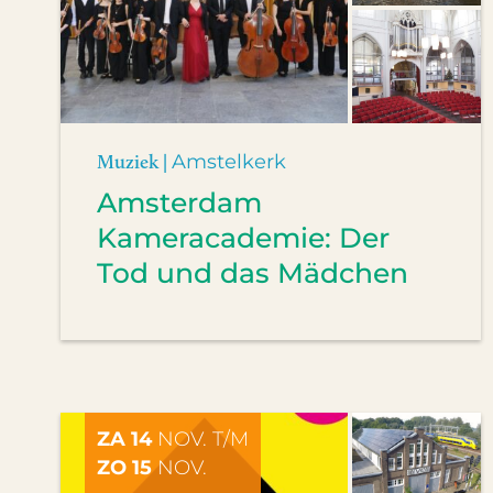
Muziek |
Amstelkerk
Amsterdam
Kameracademie: Der
Tod und das Mädchen
ZA 14
NOV. T/M
ZO 15
NOV.