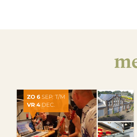
me
ZO 6
SEP. T/M
VR 4
DEC.