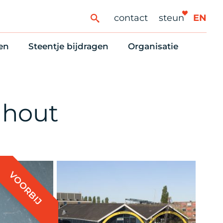
contact
steun
EN
en
Steentje bijdragen
Organisatie
ren
ingaanbod
Steun Vondelkerk!
Ons oprichtingsverh
es
htlijst voor woningzoekenden
Tien manieren om te helpen
Stadsherstel nu
dering
rijfsruimten
Onze Vrienden
Onze Vrijwilligers
mhout
erhoudsmeldingen en huurvragen
Vriendennieuws
Werken bij
Schenken, nalaten en ANBI
Nieuws en publicatie
6 redenen om mee te doen
Stadsherstel Winkelt
VOORBIJ