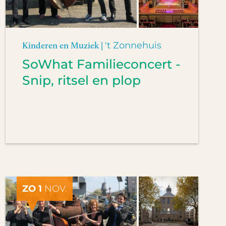
Kinderen en Muziek |
't Zonnehuis
SoWhat Familieconcert -
Snip, ritsel en plop
ZO 1
NOV.