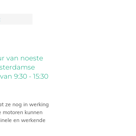
t
r van noeste
msterdamse
an 9:30 - 15:30
dat ze nog in werking
e motoren kunnen
inele en werkende