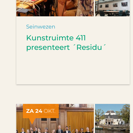
Seinwezen
Kunstruimte 411
presenteert ´Residu´
ZA 24
OKT.