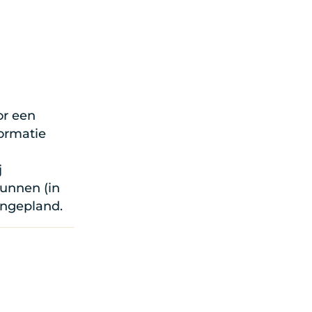
or een
ormatie
j
unnen (in
ingepland.