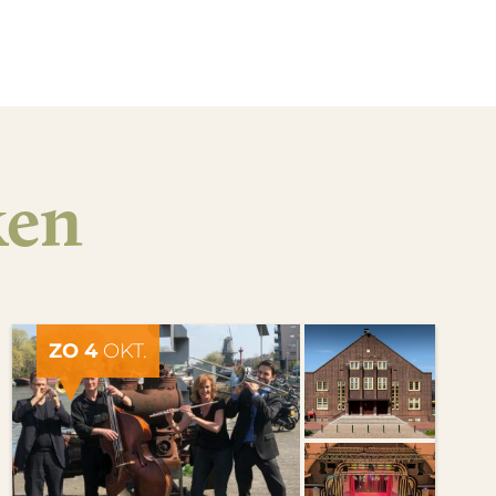
ken
ZO 4
OKT.