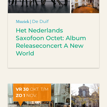
Muziek |
De Duif
Het Nederlands
Saxofoon Octet: Album
Releaseconcert A New
World
VR 30
OKT. T/M
ZO 1
NOV.