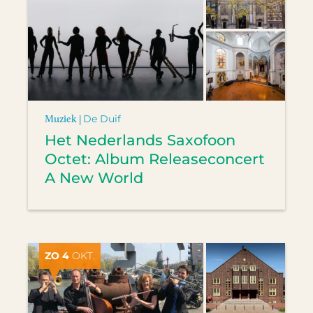
Muziek |
De Duif
Het Nederlands Saxofoon
Octet: Album Releaseconcert
A New World
ZO 4
OKT.