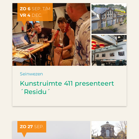
ZO 6
SEP. T/M
VR 4
DEC.
Seinwezen
Kunstruimte 411 presenteert
´Residu´
ZO 27
SEP.