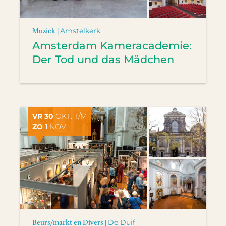
Muziek |
Amstelkerk
Amsterdam Kameracademie:
Der Tod und das Mädchen
VR 30
OKT. T/M
ZO 1
NOV.
Beurs/markt en Divers |
De Duif