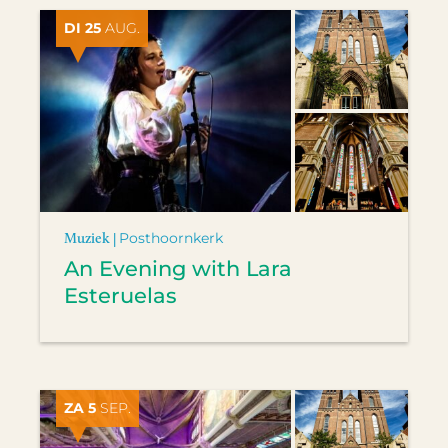
DI 25
AUG.
Muziek |
Posthoornkerk
An Evening with Lara
Esteruelas
ZA 5
SEP.