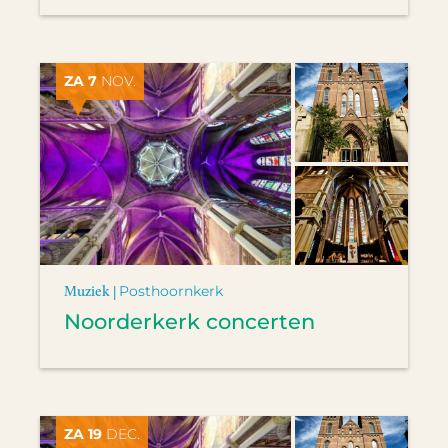
ZA 7
NOV.
Muziek |
Posthoornkerk
Noorderkerk concerten
ZA 19
DEC.