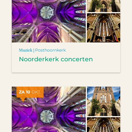
Muziek |
Posthoornkerk
Noorderkerk concerten
ZA 10
OKT.