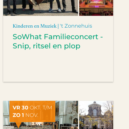
Kinderen en Muziek |
't Zonnehuis
SoWhat Familieconcert -
Snip, ritsel en plop
VR 30
OKT. T/M
ZO 1
NOV.