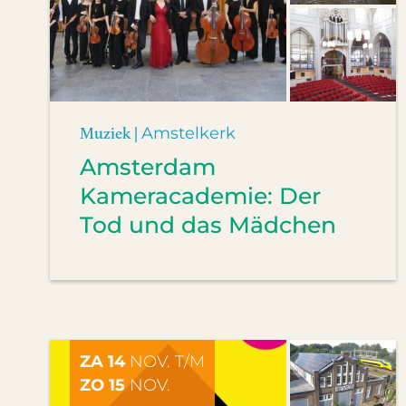
Muziek |
Amstelkerk
Amsterdam
Kameracademie: Der
Tod und das Mädchen
ZA 14
NOV. T/M
ZO 15
NOV.