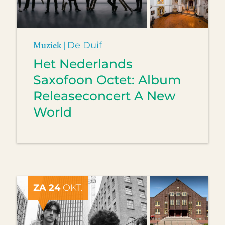
Muziek |
De Duif
Het Nederlands
Saxofoon Octet: Album
Releaseconcert A New
World
ZA 24
OKT.