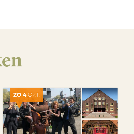
ken
ZO 4
OKT.