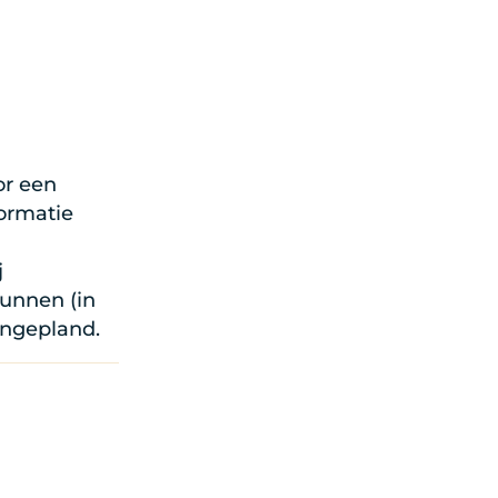
or een
ormatie
j
unnen (in
ingepland.