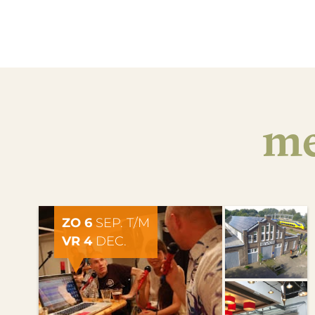
me
ZO 6
SEP. T/M
VR 4
DEC.