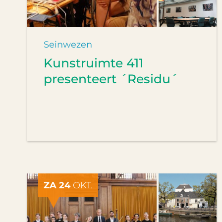
Seinwezen
Kunstruimte 411
presenteert ´Residu´
ZA 24
OKT.