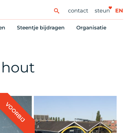
contact
steun
EN
en
Steentje bijdragen
Organisatie
ren
ingaanbod
Steun Vondelkerk!
Ons oprichtingsverh
es
htlijst voor woningzoekenden
Tien manieren om te helpen
Stadsherstel nu
dering
rijfsruimten
Onze Vrienden
Onze Vrijwilligers
mhout
erhoudsmeldingen en huurvragen
Vriendennieuws
Werken bij
Schenken, nalaten en ANBI
Nieuws en publicatie
6 redenen om mee te doen
Stadsherstel Winkelt
VOORBIJ