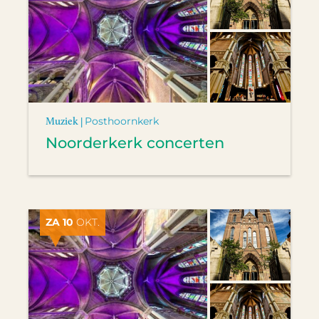
Muziek |
Posthoornkerk
Noorderkerk concerten
ZA 10
OKT.