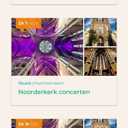
ZA 7
NOV.
Muziek |
Posthoornkerk
Noorderkerk concerten
ZA 19
DEC.