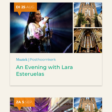
DI 25
AUG.
Muziek |
Posthoornkerk
An Evening with Lara
Esteruelas
ZA 5
SEP.