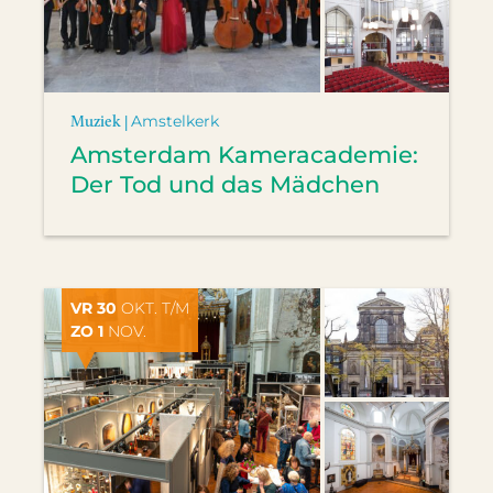
Muziek |
Amstelkerk
Amsterdam Kameracademie:
Der Tod und das Mädchen
VR 30
OKT. T/M
ZO 1
NOV.