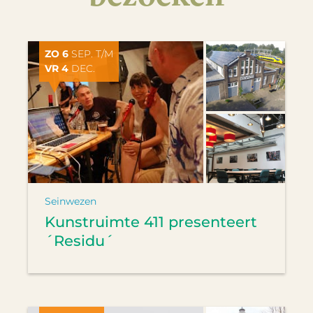
ZO 6
SEP. T/M
VR 4
DEC.
Seinwezen
Kunstruimte 411 presenteert
´Residu´