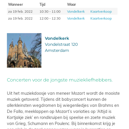
Wanneer
Tijd
Waar
za 19 feb. 2022
10:30 - 11:00
Vondelkerk
Kaartverkoop
za 19 feb. 2022
12:00 - 12:30
Vondelkerk
Kaartverkoop
Vondelkerk
Vondelstraat 120
Amsterdam
Concerten voor de jongste muziekliefhebbers.
Uit het muziekdoosje van meneer Mozart wordt de mooiste
muziek getoverd. Tijdens dit babyconcert kunnen de
allerkleinsten wegdromen bij wiegenliedjes van Brahms en
De Falla, meeklappen op Mozart’s variaties op ‘Altijd is
Kortjakje ziek’ en rondkruipen bij speelse en zoete muziek
van Grieg, Schumann en Poulenc. Bij binnenkomst krijg je