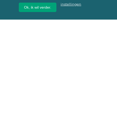
instellingen
Ok, ik wil verder.
Wij geven erfgoed een
toekomst