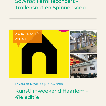
SoWhat Familieconcert -
Trollensnot en Spinnensoep
ZA 14
NOV. T/M
ZO 15
NOV.
Divers en Expositie |
Seinwezen
Kunstlijnweekend Haarlem -
41e editie