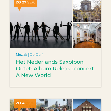
ZO 27
SEP.
Muziek |
De Duif
Het Nederlands Saxofoon
Octet: Album Releaseconcert
A New World
ZO 4
OKT.