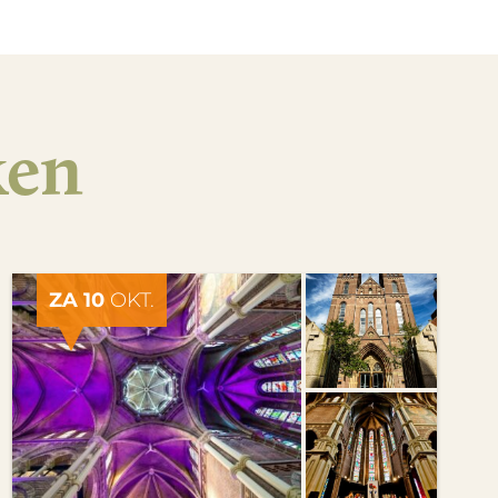
ken
ZA 10
OKT.