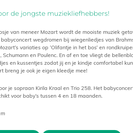
or de jongste muziekliefhebbers!
osje van meneer Mozart wordt de mooiste muziek getove
ke babyconcert wegdromen bij wiegenliedjes van Brahms
art’s variaties op ‘Olifantje in het bos’ en rondkruipe
, Schumann en Poulenc. En af en toe vliegt de bellenbl
jes en kussentjes zodat jij en je kindje comfortabel kun
t breng je ook je eigen kleedje mee!
or je sopraan Kirila Kraal en Trio 258. Het babyconcert
chikt voor baby’s tussen 4 en 18 maanden.
am