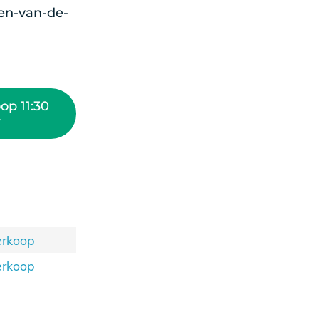
en-van-de-
op 11:30
r
erkoop
erkoop