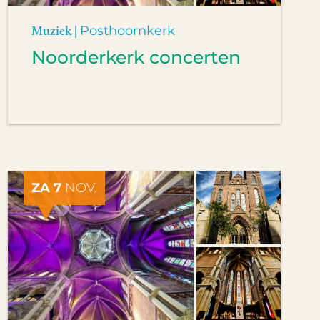
Muziek |
Posthoornkerk
Noorderkerk concerten
ZA 7
NOV.