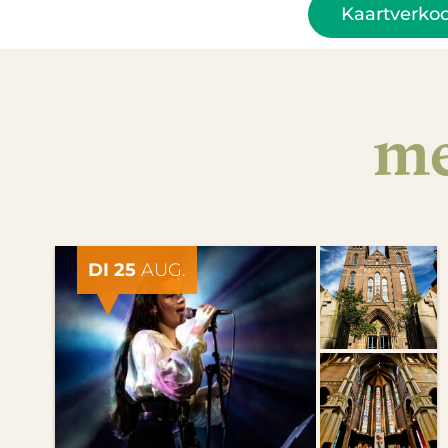
Kaartverkoo
me
DI 25
AUG.