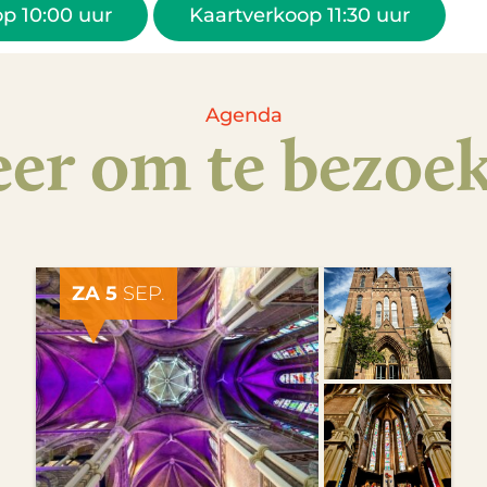
p 10:00 uur
Kaartverkoop 11:30 uur
Agenda
er om te bezoe
ZA 5
SEP.