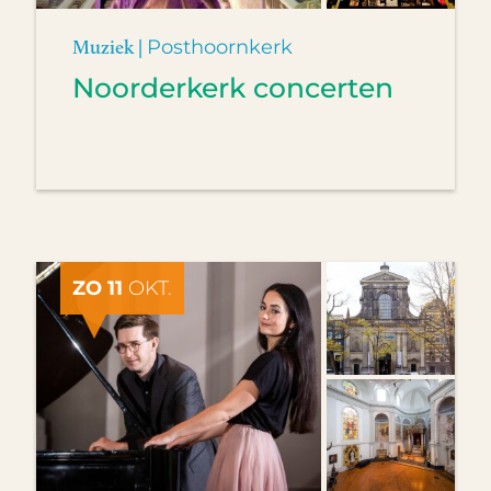
Muziek |
Posthoornkerk
Noorderkerk concerten
ZO 11
OKT.