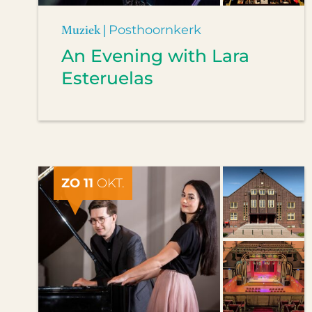
Muziek |
Posthoornkerk
An Evening with Lara
Esteruelas
ZO 11
OKT.