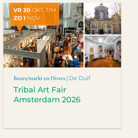
VR 30
OKT. T/M
ZO 1
NOV.
Beurs/markt en Divers |
De Duif
Tribal Art Fair
Amsterdam 2026