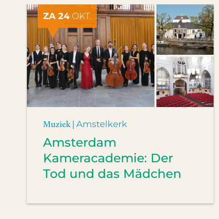
ZA 24
OKT.
Muziek |
Amstelkerk
Amsterdam
Kameracademie: Der
Tod und das Mädchen