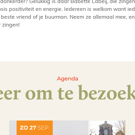
 donkerder? Gelukkig is daar Babette Labeij, die zinge
sis positiviteit en energie. Iedereen is welkom want ie
 je beste vriend of je buurman. Neem ze allemaal mee,
 zingen!
Agenda
er om te bezoe
ZO 27
SEP.