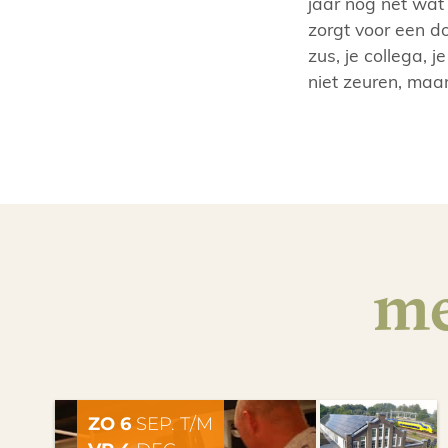
jaar nog nét wat
zorgt voor een do
zus, je collega,
niet zeuren, maar
me
ZO 6
SEP. T/M