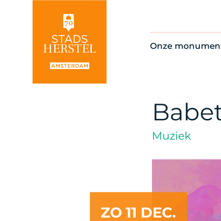
Onze monumen
Alle monument
Restauratienie
Op de kaart
Babet
Thema’s
Muziek
ZO 11 DEC.