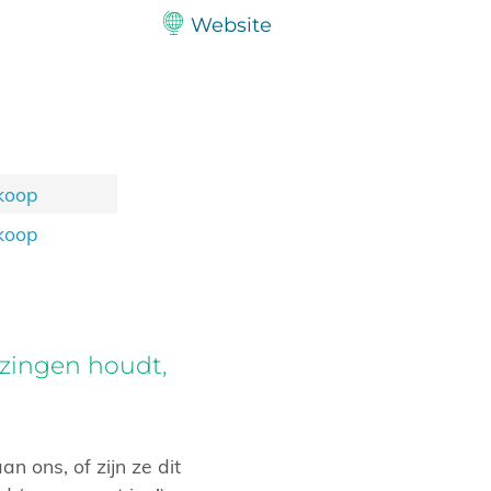
Website
koop
koop
 zingen houdt,
n ons, of zijn ze dit