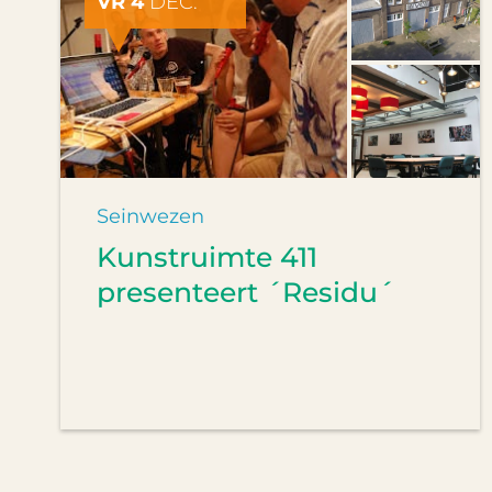
VR 4
DEC.
Seinwezen
Kunstruimte 411
presenteert ´Residu´