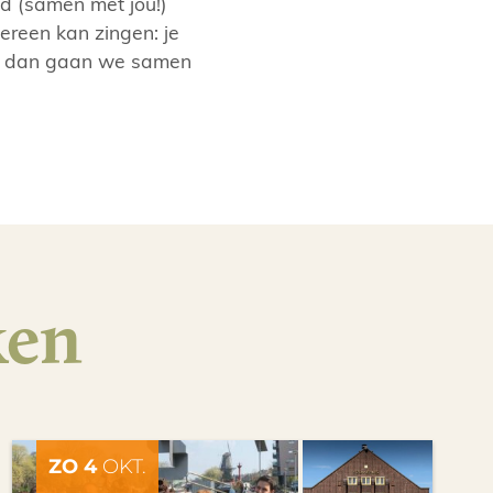
nd (samen met jou!)
dereen kan zingen: je
 en dan gaan we samen
ken
ZO 4
OKT.