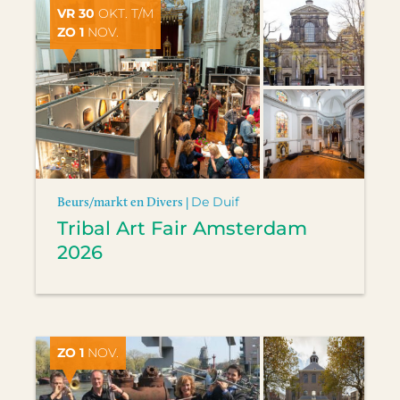
VR 30
OKT. T/M
ZO 1
NOV.
Beurs/markt en Divers |
De Duif
Tribal Art Fair Amsterdam
2026
ZO 1
NOV.