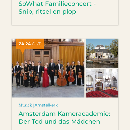
SoWhat Familieconcert -
Snip, ritsel en plop
ZA 24
OKT.
Muziek |
Amstelkerk
Amsterdam Kameracademie:
Der Tod und das Mädchen