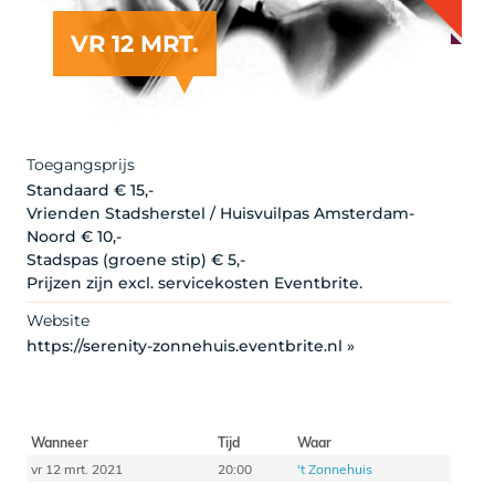
VR 12 MRT.
Toegangsprijs
Standaard € 15,-
Vrienden Stadsherstel / Huisvuilpas Amsterdam-
Noord € 10,-
Stadspas (groene stip) € 5,-
Prijzen zijn excl. servicekosten Eventbrite.
Website
https://serenity-zonnehuis.eventbrite.nl »
Wanneer
Tijd
Waar
vr 12 mrt. 2021
20:00
't Zonnehuis