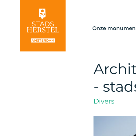
Onze monumen
Alle monument
Restauratienie
Op de kaart
Archit
Thema’s
- sta
Divers