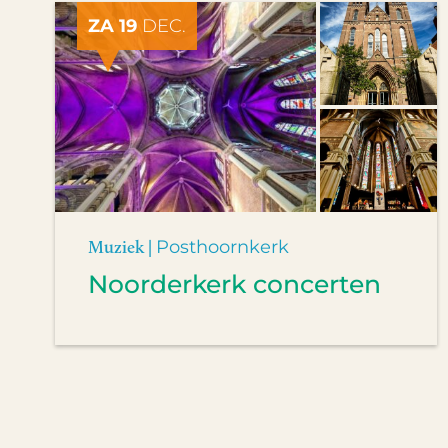
ZA 19
DEC.
Muziek |
Posthoornkerk
Noorderkerk concerten