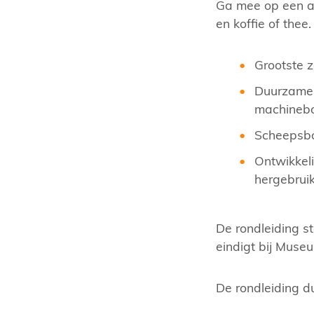
Ga mee op een a
en koffie of thee.
Grootste 
Duurzame 
machineb
Scheepsbo
Ontwikkeli
hergebruik
De rondleiding s
eindigt bij Muse
De rondleiding du