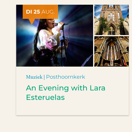
DI 25
AUG.
Muziek |
Posthoornkerk
An Evening with Lara
Esteruelas