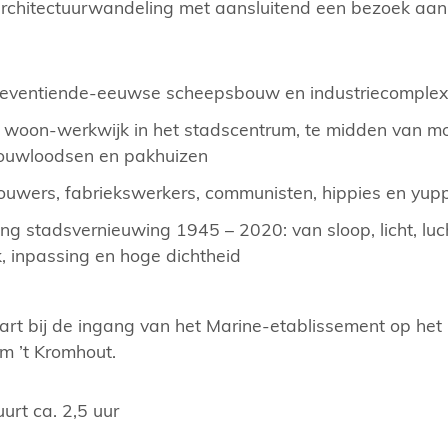
rchitectuurwandeling met aansluitend een bezoek aa
zeventiende-eeuwse scheepsbouw en industriecomplex
woon-werkwijk in het stadscentrum, te midden van m
ouwloodsen en pakhuizen
uwers, fabriekswerkers, communisten, hippies en yup
ng stadsvernieuwing 1945 – 2020: van sloop, licht, luc
, inpassing en hoge dichtheid
tart bij de ingang van het Marine-etablissement op het
um ’t Kromhout.
urt ca. 2,5 uur