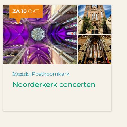
ZA 10
OKT.
Muziek |
Posthoornkerk
Noorderkerk concerten