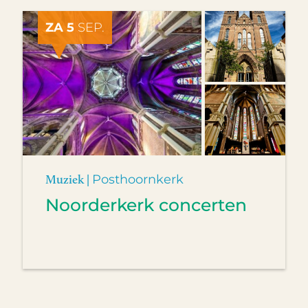
ZA 5
SEP.
Muziek |
Posthoornkerk
Noorderkerk concerten