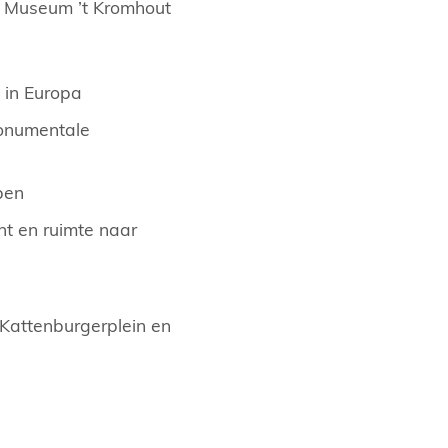
n Museum ’t Kromhout
 in Europa
onumentale
pen
ht en ruimte naar
 Kattenburgerplein en