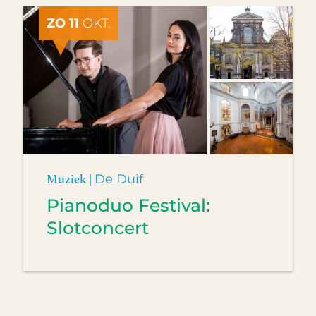
ZO 11
OKT.
Muziek |
De Duif
Pianoduo Festival:
Slotconcert