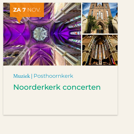
ZA 7
NOV.
Muziek |
Posthoornkerk
Noorderkerk concerten