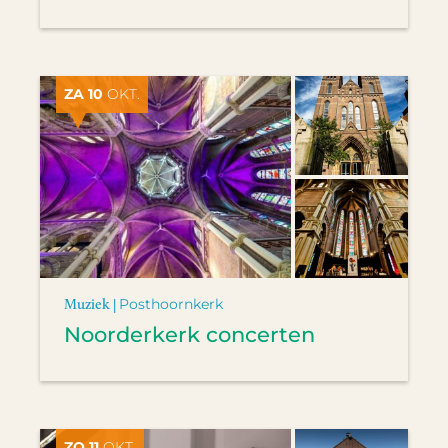
ZA 10
OKT.
Muziek |
Posthoornkerk
Noorderkerk concerten
ZO 11
OKT.