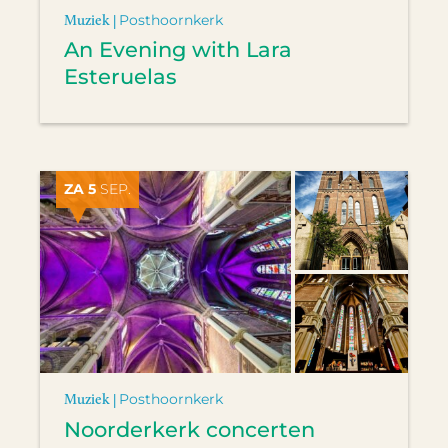
Muziek |
Posthoornkerk
An Evening with Lara
Esteruelas
ZA 5
SEP.
Muziek |
Posthoornkerk
Noorderkerk concerten