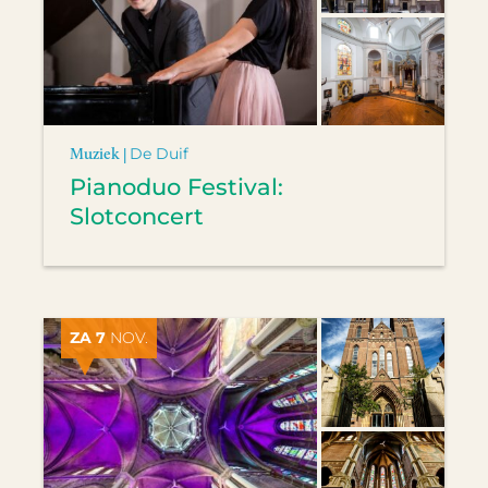
Muziek |
De Duif
Pianoduo Festival:
Slotconcert
ZA 7
NOV.