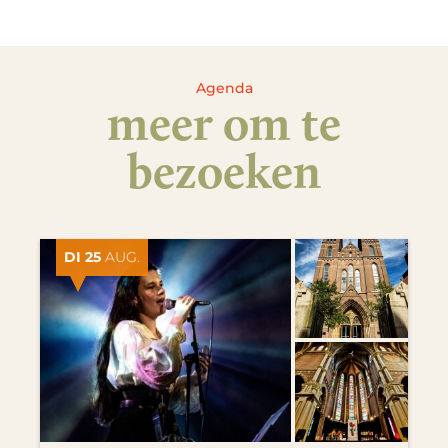
Agenda
meer om te
bezoeken
DI 25
AUG.