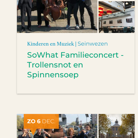
Kinderen en Muziek |
Seinwezen
SoWhat Familieconcert -
Trollensnot en
Spinnensoep
ZO 6
DEC.