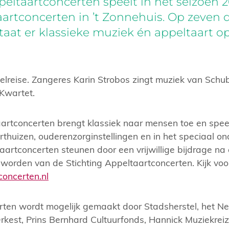
peltaartconcerten speelt in het seizoen 
aartconcerten in ’t Zonnehuis. Op zeve
aat er klassieke muziek én appeltaart o
reise. Zangeres Karin Strobos zingt muziek van Schub
 Kwartet.
aartconcerten brengt klassiek naar mensen toe en spee
rthuizen, ouderenzorginstellingen en in het speciaal on
aartconcerten steunen door een vrijwillige bijdrage na 
 worden van de Stichting Appeltaartconcerten. Kijk voo
oncerten.nl
rten wordt mogelijk gemaakt door Stadsherstel, het N
rkest, Prins Bernhard Cultuurfonds, Hannick Muziekreiz