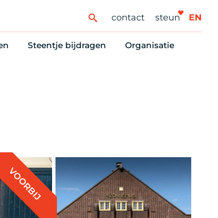
contact
steun
EN
en
Steentje bijdragen
Organisatie
ren
ingaanbod
Steun Vondelkerk!
Ons oprichtingsverh
es
htlijst voor woningzoekenden
Tien manieren om te helpen
Stadsherstel nu
dering
rijfsruimten
Onze Vrienden
Onze Vrijwilligers
erhoudsmeldingen en huurvragen
Vriendennieuws
Werken bij
Schenken, nalaten en ANBI
Nieuws en publicatie
6 redenen om mee te doen
Stadsherstel Winkelt
VOORBIJ