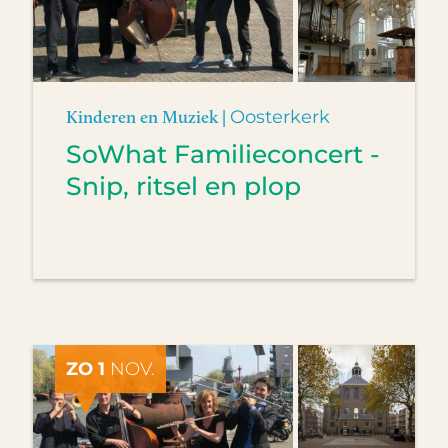
Kinderen en Muziek |
Oosterkerk
SoWhat Familieconcert -
Snip, ritsel en plop
ZO 1
NOV.