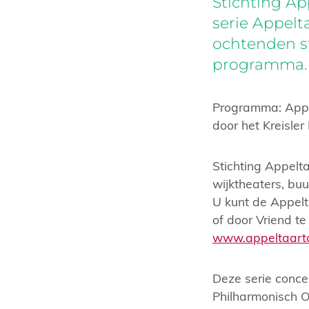
Stichting Ap
serie Appelt
ochtenden st
programma.
Programma: Appel
door het Kreisler
Stichting Appelt
wijktheaters, buu
U kunt de Appelt
of door Vriend te
www.appeltaartc
Deze serie conce
Philharmonisch O