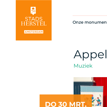
Onze monumen
Alle monument
Restauratienie
Op de kaart
Appel
Thema’s
Muziek
DO 30 MRT.