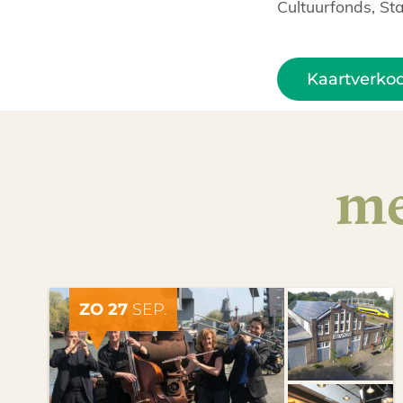
Cultuurfonds, Sta
Kaartverko
me
ZO 27
SEP.