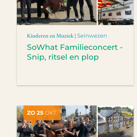
Kinderen en Muziek |
Seinwezen
SoWhat Familieconcert -
Snip, ritsel en plop
ZO 25
OKT.