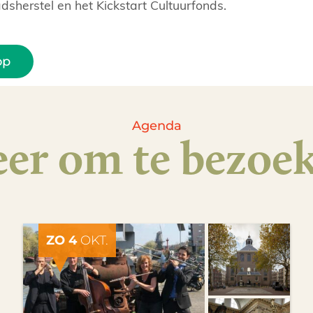
dsherstel en het Kickstart Cultuurfonds.
op
Agenda
er om te bezoe
ZO 4
OKT.