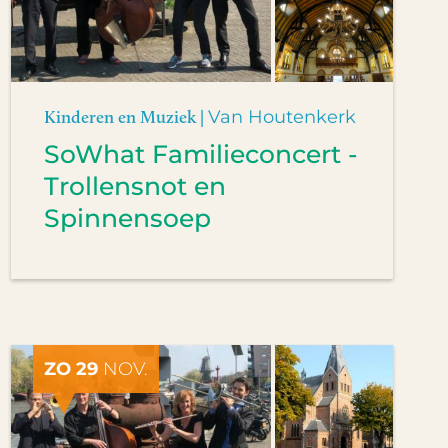
Kinderen en Muziek |
Van Houtenkerk
SoWhat Familieconcert -
Trollensnot en
Spinnensoep
ZO 29
NOV.