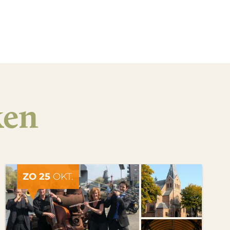
ken
ZO 25
OKT.