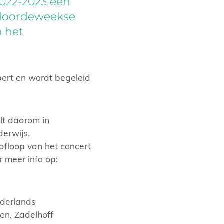
2022-2023 een
n doordeweekse
p het
ert en wordt begeleid
lt daarom in
derwijs.
afloop van het concert
r meer info op:
ederlands
en, Zadelhoff