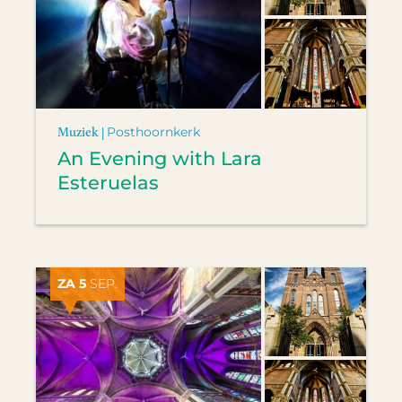
Muziek |
Posthoornkerk
An Evening with Lara
Esteruelas
ZA 5
SEP.