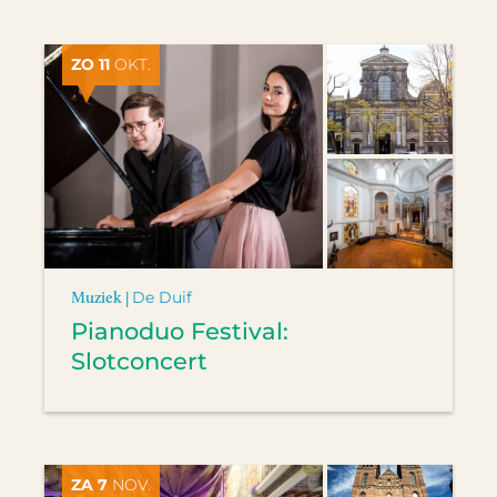
ZO 11
OKT.
Muziek |
De Duif
Pianoduo Festival:
Slotconcert
ZA 7
NOV.