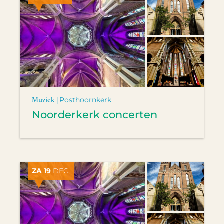
Muziek |
Posthoornkerk
Noorderkerk concerten
ZA 19
DEC.