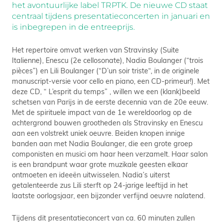
het avontuurlijke label TRPTK. De nieuwe CD staat
centraal tijdens presentatieconcerten in januari en
is inbegrepen in de entreeprijs.
Het repertoire omvat werken van Stravinsky (Suite
Italienne), Enescu (2e cellosonate), Nadia Boulanger (“trois
pièces”) en Lili Boulanger (“D’un soir triste“, in de originele
manuscript-versie voor cello en piano, een CD-primeur!). Met
deze CD, “ L’esprit du temps” , willen we een (klank)beeld
schetsen van Parijs in de eerste decennia van de 20e eeuw.
Met de spirituele impact van de 1e wereldoorlog op de
achtergrond bouwen grootheden als Stravinsky en Enescu
aan een volstrekt uniek oeuvre. Beiden knopen innige
banden aan met Nadia Boulanger, die een grote groep
componisten en musici om haar heen verzamelt. Haar salon
is een brandpunt waar grote muzikale geesten elkaar
ontmoeten en ideeën uitwisselen. Nadia’s uiterst
getalenteerde zus Lili sterft op 24-jarige leeftijd in het
laatste oorlogsjaar, een bijzonder verfijnd oeuvre nalatend.
Tijdens dit presentatieconcert van ca. 60 minuten zullen