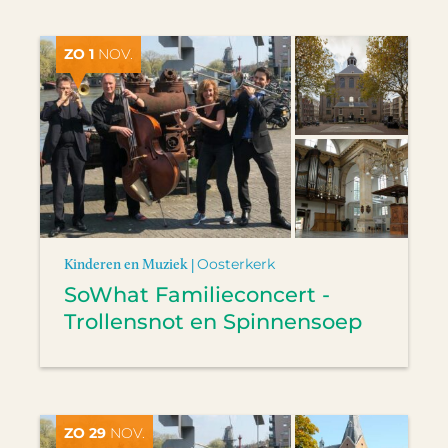
ZO 1
NOV.
Kinderen en Muziek |
Oosterkerk
SoWhat Familieconcert -
Trollensnot en Spinnensoep
ZO 29
NOV.