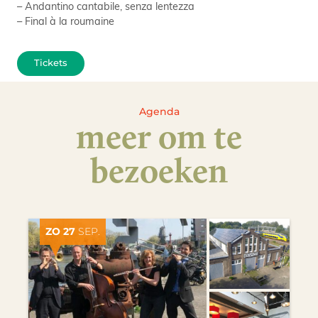
– Andantino cantabile, senza lentezza
– Final à la roumaine
Tickets
Agenda
meer om te
bezoeken
ZO 27
SEP.