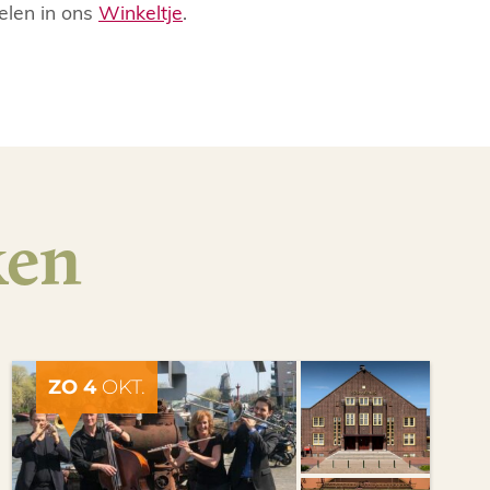
elen in ons
Winkeltje
.
ken
ZO 4
OKT.