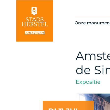
Onze monumen
Alle monument
Restauratienie
Op de kaart
Amst
Thema’s
de Si
Expositie