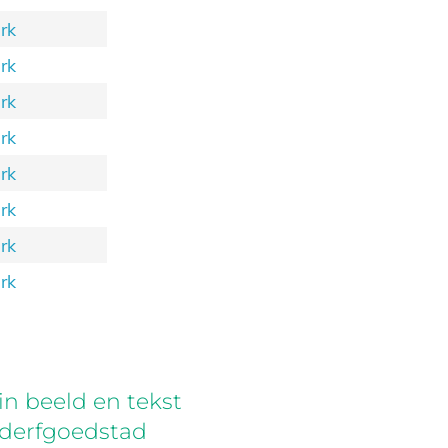
rk
rk
rk
rk
rk
rk
rk
rk
in beeld en tekst
lderfgoedstad