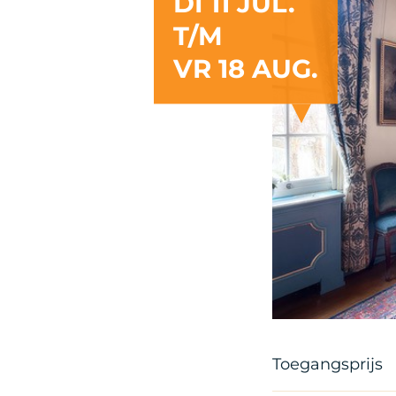
DI 11 JUL.
T/M
VR 18 AUG.
Toegangsprijs