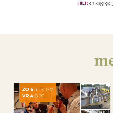
HIER
en krijg gel
me
ZO 6
SEP. T/M
VR 4
DEC.