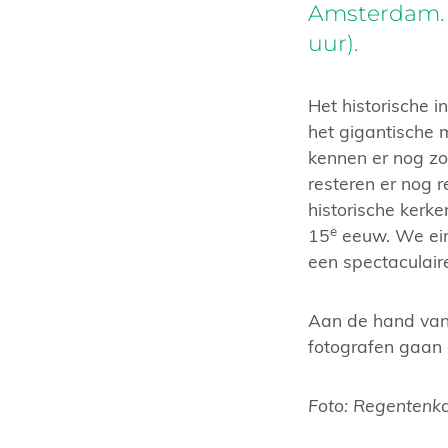
Amsterdam. G
uur).
Het historische i
het gigantische
kennen er nog zo
resteren er nog 
historische kerk
e
15
eeuw. We ein
een spectaculai
Aan de hand van 
fotografen gaan
Foto: Regentenka