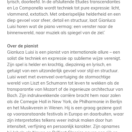
lyrisch, doorleefd. In de afsluitende Études transcendantes
en La Campanella wordt techniek tot pure expressie: licht,
vlammend, extatisch. Met onberispelijke helderheid en een
diep gevoel voor sfeer, detail en structuur, laat Gianluca
Luisi horen wat de piano vermag: een venster naar de
binnenwereld, naar muziek als spiegel van de ziel.’
Over de pianist
Gianluca Luisi is een pianist van internationale allure – een
solist die techniek en expressie op sublieme wijze verenigt.
Zijn spel is helder en krachtig, diepzinnig en lyrisch, en
getuigt van een uitzonderlijk gevoel voor stijl en structuur.
Luisi weet met evenveel overtuiging de stormachtige
wereld van Liszt en Schumann tot leven te wekken als de
transparantie van Mozart of de ingenieuze architectuur van
Bach. Zijn indrukwekkende carrière bracht hem naar zalen
als de Carnegie Hall in New York, de Philharmonie in Berlijn
en het Musikverein in Wenen. Hij is een graag geziene gast
op vooraanstaande festivals in Europa en daarbuiten, waar
zijn interpretaties telkens weer indruk maken door hun
intensiteit, verfijning en persoonlijk karakter. Zijn opnames