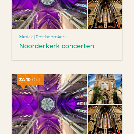
Muziek |
Posthoornkerk
Noorderkerk concerten
ZA 10
OKT.