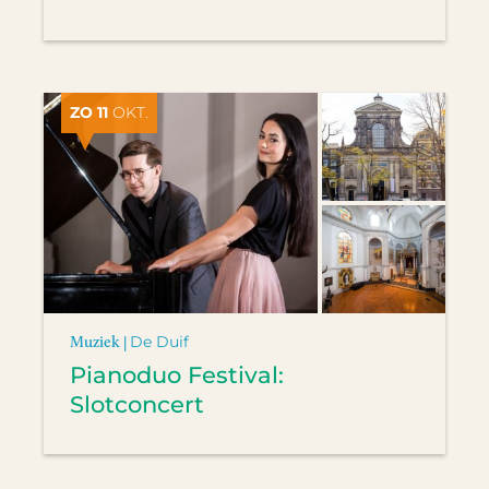
ZO 11
OKT.
Muziek |
De Duif
Pianoduo Festival:
Slotconcert