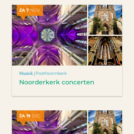
ZA 7
NOV.
Muziek |
Posthoornkerk
Noorderkerk concerten
ZA 19
DEC.