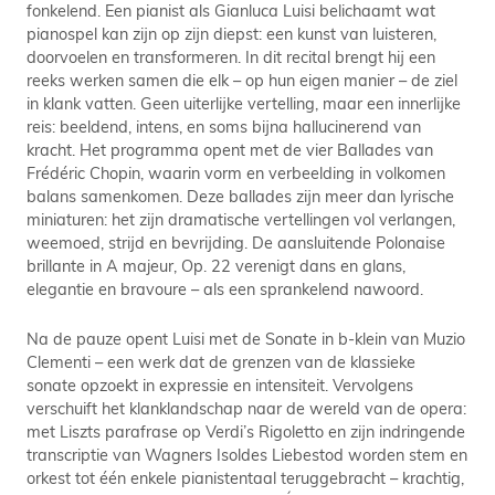
fonkelend. Een pianist als Gianluca Luisi belichaamt wat
pianospel kan zijn op zijn diepst: een kunst van luisteren,
doorvoelen en transformeren. In dit recital brengt hij een
reeks werken samen die elk – op hun eigen manier – de ziel
in klank vatten. Geen uiterlijke vertelling, maar een innerlijke
reis: beeldend, intens, en soms bijna hallucinerend van
kracht. Het programma opent met de vier Ballades van
Frédéric Chopin, waarin vorm en verbeelding in volkomen
balans samenkomen. Deze ballades zijn meer dan lyrische
miniaturen: het zijn dramatische vertellingen vol verlangen,
weemoed, strijd en bevrijding. De aansluitende Polonaise
brillante in A majeur, Op. 22 verenigt dans en glans,
elegantie en bravoure – als een sprankelend nawoord.
Na de pauze opent Luisi met de Sonate in b-klein van Muzio
Clementi – een werk dat de grenzen van de klassieke
sonate opzoekt in expressie en intensiteit. Vervolgens
verschuift het klanklandschap naar de wereld van de opera:
met Liszts parafrase op Verdi’s Rigoletto en zijn indringende
transcriptie van Wagners Isoldes Liebestod worden stem en
orkest tot één enkele pianistentaal teruggebracht – krachtig,