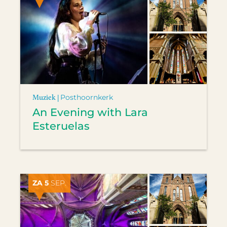
Muziek |
Posthoornkerk
An Evening with Lara
Esteruelas
ZA 5
SEP.