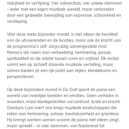
nabijheid en verfijning. Vier solorecitals, vier unieke stemmen
– ieder met een eigen muzikale wereld, maar verbonden
door een gedeelde toewijding aan expressie, schoonheid en
verdieping.
Wat deze reeks bijzonder maakt, is niet alleen de kwaliteit
van de uitvoerenden en de locaties, maar ook de kracht van
de programma’s zelf: zorgvuldig samengesteld rond
thema’s die raken aan verbeelding, herinnering, passie,
spiritualiteit en de relatie tussen vorm en vrijheid. Elk recital
vormt een op zichzelf staande muzikale vertelling, maar
samen bieden ze een rijk palet aan stijlen, klankkleuren en
perspectieven.
Op deze bijzondere avond in De Duif opent de piano een
wereld van innerlijke beelden en emoties. Geen verhalen in
woorden, maar klankgedichten vol contrast, lyriek en kracht.
Gianluca Luisi voert ons langs muzikale landschappen die
raken aan herinnering, extase, kwetsbaarheid en grandeur.
Hij brengt werken samen waarin de piano niet alleen zingt,
maar spreekt – in vele stemmen, van fluisterend tot