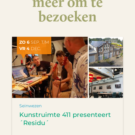
meer om te
bezoeken
ZO 6
SEP. T/M
VR 4
DEC.
Seinwezen
Kunstruimte 411 presenteert
´Residu´