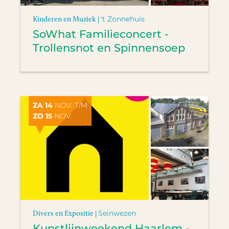
Kinderen en Muziek |
't Zonnehuis
SoWhat Familieconcert -
Trollensnot en Spinnensoep
ZA 14
NOV. T/M
ZO 15
NOV.
Divers en Expositie |
Seinwezen
Kunstlijnweekend Haarlem -