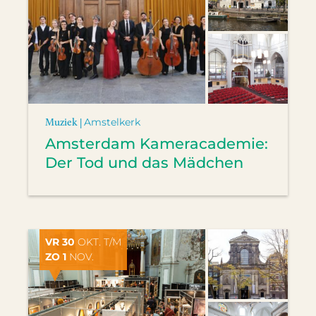
Muziek |
Amstelkerk
Amsterdam Kameracademie:
Der Tod und das Mädchen
VR 30
OKT. T/M
ZO 1
NOV.