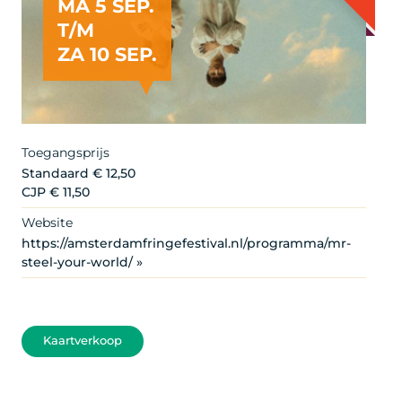
MA 5 SEP.
T/M
ZA 10 SEP.
Artist
Toegangsprijs
Standaard € 12,50
CJP € 11,50
Website
https://amsterdamfringefestival.nl/programma/mr-
steel-your-world/ »
Kaartverkoop