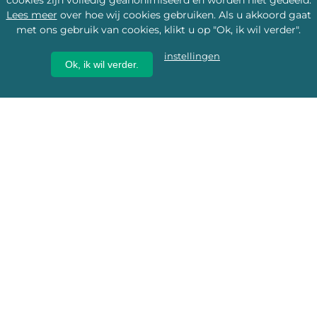
cookies zijn volledig geanonimiseerd en worden niet gedeeld.
Lees meer
over hoe wij cookies gebruiken. Als u akkoord gaat
met ons gebruik van cookies, klikt u op "Ok, ik wil verder".
instellingen
Ok, ik wil verder.
Wij geven erfgoed een
toekomst