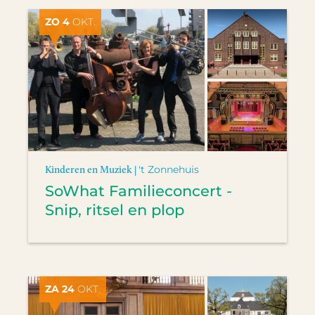
ZO 4
OKT.
Kinderen en Muziek |
't Zonnehuis
SoWhat Familieconcert -
Snip, ritsel en plop
ZA 24
OKT.